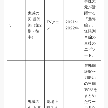
宇髄天
元が活
鬼滅の
躍する
刃 遊郭
「遊郭
TVアニ
2021〜
3
編（第2
編」。
メ
2022年
期・後
無限列
半）
車編の
直後の
エピソ
ード。
遊郭編
終盤〜
刀鍛冶
の里編
第1話を
まとめ
鬼滅の
劇場上
たワー
刃 上弦
映スペ
ルドツ