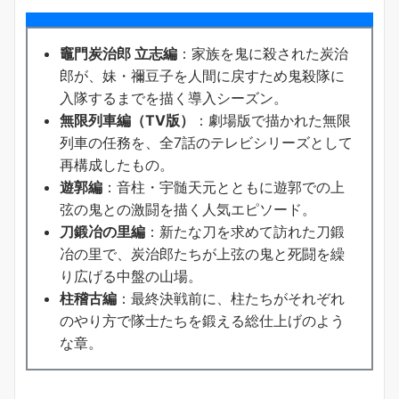
竈門炭治郎 立志編
：家族を鬼に殺された炭治
郎が、妹・禰豆子を人間に戻すため鬼殺隊に
入隊するまでを描く導入シーズン。
無限列車編（TV版）
：劇場版で描かれた無限
列車の任務を、全7話のテレビシリーズとして
再構成したもの。
遊郭編
：音柱・宇髄天元とともに遊郭での上
弦の鬼との激闘を描く人気エピソード。
刀鍛冶の里編
：新たな刀を求めて訪れた刀鍛
冶の里で、炭治郎たちが上弦の鬼と死闘を繰
り広げる中盤の山場。
柱稽古編
：最終決戦前に、柱たちがそれぞれ
のやり方で隊士たちを鍛える総仕上げのよう
な章。