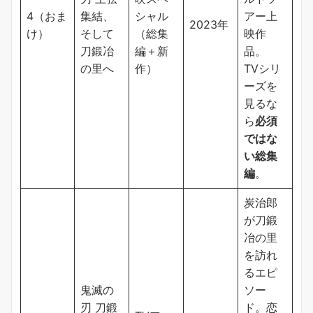
4（おま
集結、
シャル
アー上
2023年
け）
そして
（総集
映作
刀鍛冶
編＋新
品。
の里へ
作）
TVシリ
ーズを
見るな
ら
必須
ではな
い総集
編
。
炭治郎
が刀鍛
冶の里
を訪れ
るエピ
鬼滅の
ソー
刃 刀鍛
ド。恋