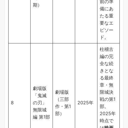
前の準
期）
備にあ
たる重
要なエ
ピソー
ド。
柱稽古
編の完
全な続
きとな
る最終
章・無
劇場版
劇場版
限城決
「鬼滅
（三部
戦の第1
8
の刃」
2025年
作・第1
部。
無限城
部）
2025年
編 第1部
時点で
は
映画