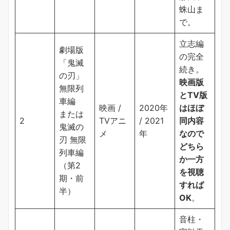
蛛山ま
で。
立志編
劇場版
の完全
「鬼滅
続き。
の刃」
映画版
無限列
とTV版
車編
映画 /
2020年
はほぼ
または
2
TVアニ
/ 2021
同内容
鬼滅の
メ
年
なので
刃 無限
どちら
列車編
か一方
（第2
を視聴
期・前
すれば
半）
OK
。
音柱・