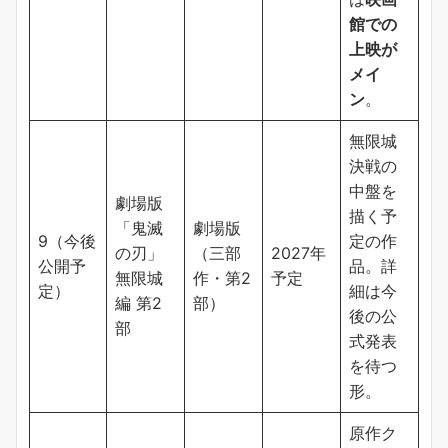
館での
上映が
メイ
ン
。
無限城
決戦の
中盤を
劇場版
描く予
「鬼滅
劇場版
9（今後
定の作
の刃」
（三部
2027年
公開予
品。詳
無限城
作・第2
予定
定）
細は今
編 第2
部）
後の公
部
式発表
を待つ
形。
原作ク