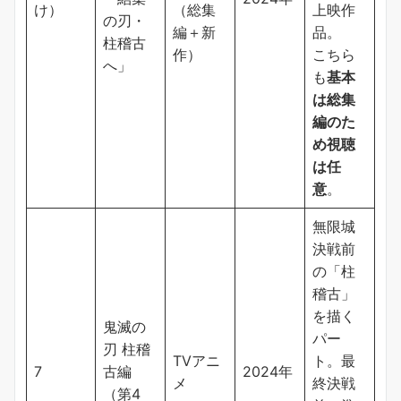
け）
（総集
上映作
の刃・
編＋新
品。
柱稽古
作）
こちら
へ」
も
基本
は総集
編のた
め視聴
は任
意
。
無限城
決戦前
の「柱
稽古」
を描く
鬼滅の
パー
刃 柱稽
TVアニ
ト。最
7
古編
2024年
メ
終決戦
（第4