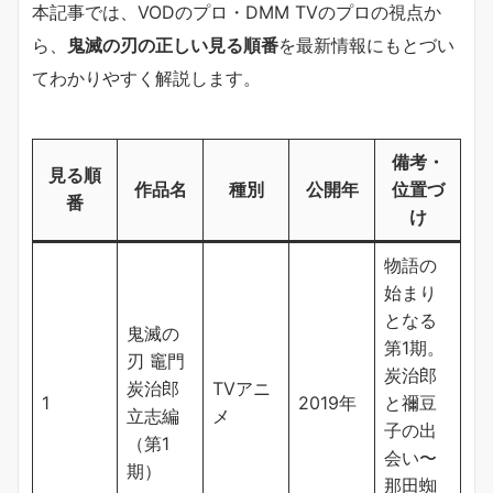
本記事では、VODのプロ・DMM TVのプロの視点か
ら、
鬼滅の刃の正しい見る順番
を最新情報にもとづい
てわかりやすく解説します。
備考・
見る順
作品名
種別
公開年
位置づ
番
け
物語の
始まり
となる
鬼滅の
第1期。
刃 竈門
炭治郎
炭治郎
TVアニ
1
2019年
と禰󠄀豆
立志編
メ
子の出
（第1
会い〜
期）
那田蜘