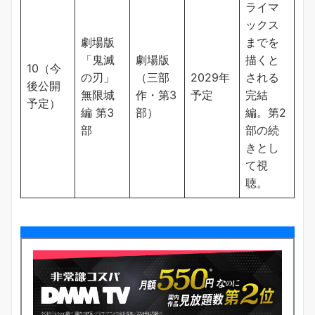
ライマ
ックス
劇場版
までを
「鬼滅
劇場版
描くと
10（今
の刃」
（三部
2029年
される
後公開
無限城
作・第3
予定
完結
予定）
編 第3
部）
編。第2
部
部の続
きとし
て視
聴。