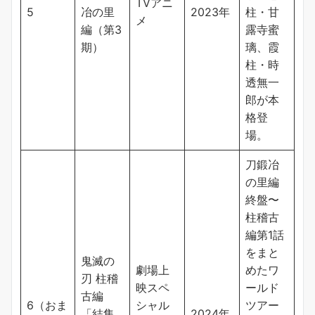
TVアニ
5
冶の里
2023年
柱・甘
メ
編（第3
露寺蜜
期）
璃、霞
柱・時
透無一
郎が本
格登
場。
刀鍛冶
の里編
終盤〜
柱稽古
編第1話
をまと
鬼滅の
劇場上
めたワ
刃 柱稽
映スペ
ールド
古編
6（おま
シャル
ツアー
「結集
2024年