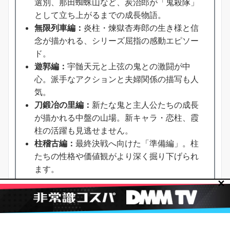
選別、那田蜘蛛山など、炭治郎が「鬼殺隊」
として立ち上がるまでの成長物語。
無限列車編：
炎柱・煉獄杏寿郎の生き様と信
念が描かれる、シリーズ屈指の感動エピソー
ド。
遊郭編：
宇髄天元と上弦の鬼との激闘が中
心。派手なアクションと夫婦関係の描写も人
気。
刀鍛冶の里編：
新たな鬼と主人公たちの成長
が描かれる中盤の山場。新キャラ・恋柱、霞
柱の活躍も見逃せません。
柱稽古編：
最終決戦へ向けた「準備編」。柱
たちの性格や価値観がより深く掘り下げられ
ます。
✕
このように、それぞれのシーズンごとに異なる柱や鬼
が登場するため、「推し」のキャラクターを探しなが