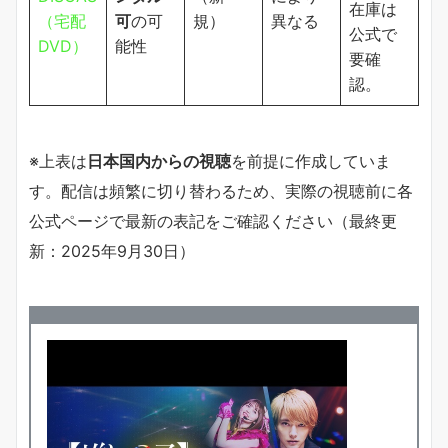
在庫は
（宅配
可
の可
規）
異なる
公式で
DVD）
能性
要確
認。
※上表は
日本国内からの視聴
を前提に作成していま
す。配信は頻繁に切り替わるため、実際の視聴前に各
公式ページで最新の表記をご確認ください（最終更
新：2025年9月30日）