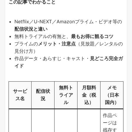
この記事でわかること
Netflix／U-NEXT／Amazonプライム・ビデオ等の
配信状況と違い
無料トライアルの有無と、
最もお得に観るコツ
プライムの
メリット・注意点
（見放題／レンタルの
見分け方）
作品データ・あらすじ・キャスト・
見どころ完全ガ
イド
無料ト
月額料
メモ
サービ
配信状
ライア
金（税
（日本
ス名
況
ル
込）
国内）
作品ペ
ージは
残存す