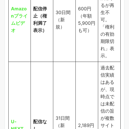
るが再
Amazo
配信停
600円
30日間
生不
nプライ
止（権
（年額
（新
可。
ムビデ
利満了
5,900円
規）
「権利
オ
表示）
も可）
の有効
期限切
れ」表
示。
過去配
信実績
はある
が、現
時点で
は未配
信の旨
31日間
が複数
U-
配信な
（新
2,189円
サイト
NEXT
し