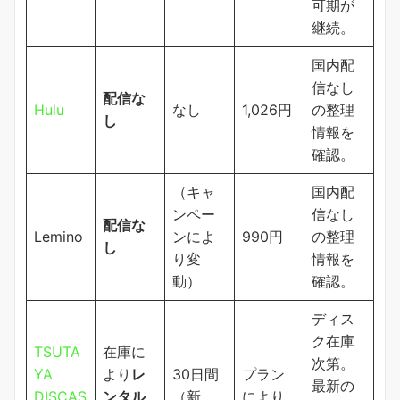
可期が
継続。
国内配
信なし
配信な
Hulu
なし
1,026円
の整理
し
情報を
確認。
（キャ
国内配
ンペー
信なし
配信な
Lemino
ンによ
990円
の整理
し
り変
情報を
動）
確認。
ディス
ク在庫
TSUTA
在庫に
次第。
YA
より
レ
30日間
プラン
最新の
DISCAS
ンタル
（新
により