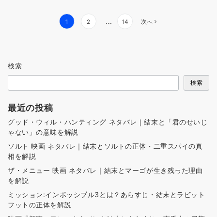
投
…
1
2
14
次へ
稿
の
ペ
検索
ー
ジ
検索
送
り
最近の投稿
グッド・ウィル・ハンティング ネタバレ｜結末と「君のせいじ
ゃない」の意味を解説
ソルト 映画 ネタバレ｜結末とソルトの正体・二重スパイの真
相を解説
ザ・メニュー 映画 ネタバレ｜結末とマーゴが生き残った理由
を解説
ミッション:インポッシブル3とは？あらすじ・結末とラビット
フットの正体を解説