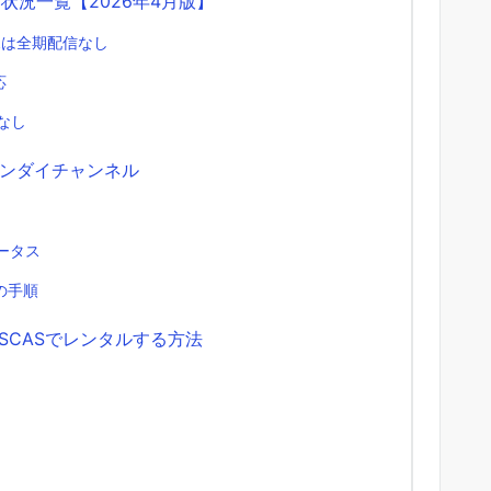
状況一覧【2026年4月版】
EMAは全期配信なし
応
扱なし
ンダイチャンネル
ータス
の手順
DISCASでレンタルする方法
ト