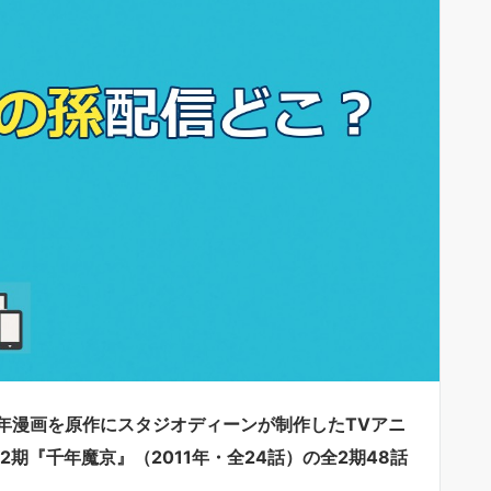
年漫画を原作にスタジオディーンが制作したTVアニ
2期『千年魔京』（2011年・全24話）の全2期48話