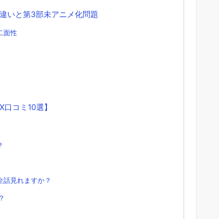
違いと第3部未アニメ化問題
二面性
口コミ10選】
？
全話見れますか？
？