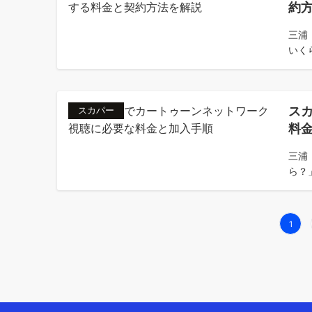
約
三浦
いく
ス
スカパー
料
三浦
ら？
投
1
稿
の
ペ
ー
ジ