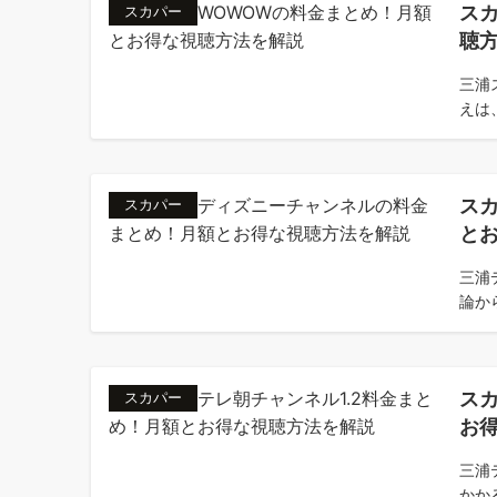
ス
スカパー
聴
三浦
えは、
ス
スカパー
と
三浦
論か
スカ
スカパー
お
三浦
かか