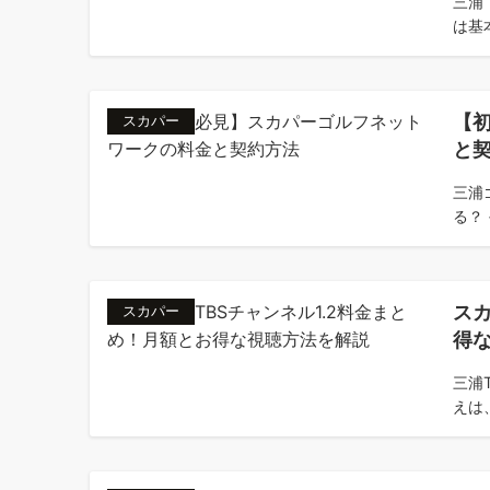
三浦
は基本
【
スカパー
と
三浦
る？ 
スカ
スカパー
得
三浦
えは、