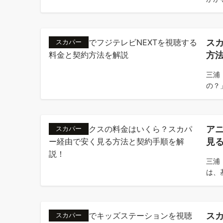
ス
スカパー
方
三浦
の？
ア
スカパー
見
三浦
は、基
ス
スカパー