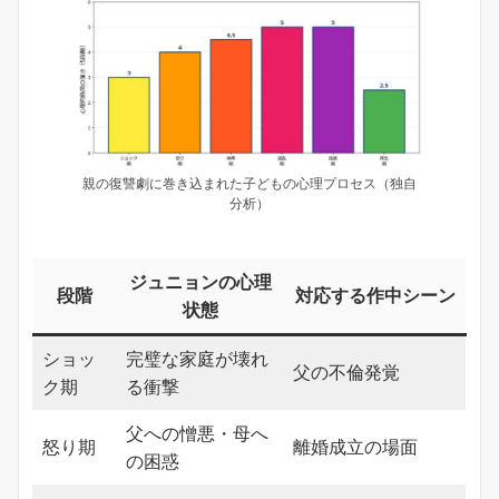
親の復讐劇に巻き込まれた子どもの心理プロセス（独自
分析）
ジュニョンの心理
段階
対応する作中シーン
状態
ショッ
完璧な家庭が壊れ
父の不倫発覚
ク期
る衝撃
父への憎悪・母へ
怒り期
離婚成立の場面
の困惑