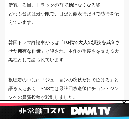
傍観する目、トラックの前で動けなくなる姿——
どれも台詞は最小限で、目線と微表情だけで感情を伝
えています。
韓国ドラマ評論家からは「
10代で大人の演技を成立さ
せた稀有な俳優
」と評され、本作の重厚さを支える大
黒柱として語られています。
視聴者の中には「ジュニョンの演技だけで泣ける」と
語る人も多く、SNSでは最終回放送後にチョン・ジン
ソへの賞賛投稿が殺到しました。
✕
夫婦の世界 最終回・息子ジュニョンへ