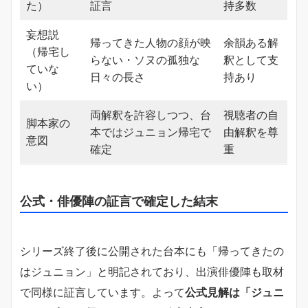
た）
証言
持多数
妄想説
帰ってきた人物の顔が映
余韻ある解
（帰宅し
らない・ソヌの孤独な
釈として支
ていな
日々の長さ
持あり
い）
両解釈を許容しつつ、台
視聴者の自
脚本家の
本ではジュニョン帰宅で
由解釈を尊
意図
確定
重
公式・俳優陣の証言で確定した結末
シリーズ終了後に公開された台本にも「帰ってきたの
はジュニョン」と明記されており、出演俳優陣も取材
で同様に証言しています。よって
公式見解は「ジュニ