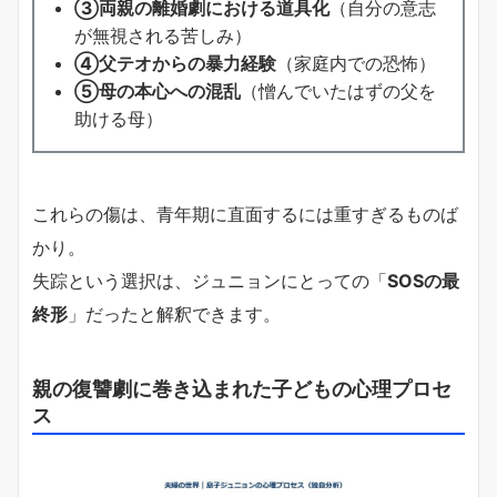
③両親の離婚劇における道具化
（自分の意志
が無視される苦しみ）
④父テオからの暴力経験
（家庭内での恐怖）
⑤母の本心への混乱
（憎んでいたはずの父を
助ける母）
これらの傷は、青年期に直面するには重すぎるものば
かり。
失踪という選択は、ジュニョンにとっての「
SOSの最
終形
」だったと解釈できます。
親の復讐劇に巻き込まれた子どもの心理プロセ
ス