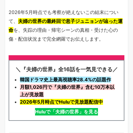
2026年5月時点でも考察が絶えないこの結末につい
て、
夫婦の世界の最終回で息子ジュニョンが辿った運
命
を、失踪の理由・帰宅シーンの真相・受けた心の
傷・配信状況まで完全網羅でお伝えします。
＼『夫婦の世界』全16話を一気見できる／
韓国ドラマ史上最高視聴率28.4%の話題作
月額1,026円で『夫婦の世界』含む10万本以
上が見放題
2026年5月時点でHuluで見放題配信中
Huluで「夫婦の世界」を見る