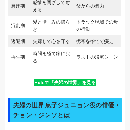
感情を閉ざして耐
麻痺期
父からの暴力
える
愛と憎しみの揺ら
トラック現場での母
混乱期
ぎ
の行動
逃避期
失踪して心を守る
携帯を捨てて疾走
時間を経て家に戻
再生期
ラストの帰宅シーン
る
Huluで「夫婦の世界」を見る
夫婦の世界 息子ジュニョン役の俳優・
チョン・ジンソとは