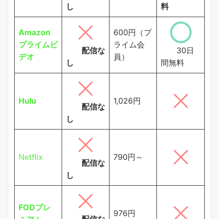
し
料
Amazon
600円（プ
プライムビ
ライム会
配信な
30日
デオ
員）
し
間無料
Hulu
1,026円
配信な
し
Netflix
790円～
配信な
し
FODプレ
976円
配信な