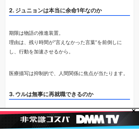
2. ジュニョンは本当に余命1年なのか
期限は物語の推進装置。
理由は、残り時間が“言えなかった言葉”を前倒しに
し、行動を加速させるから。
医療描写は抑制的で、人間関係に焦点が当たります。
3. ウルは無事に再就職できるのか
✕
再就職は“自分を生きる”覚悟の指標。
理由は、情と仕事の両立という現実的テーマが、恋の
熱に埋もれない重さを与えるから。