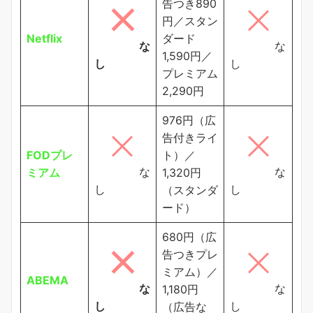
告つき890
円／スタン
Netflix
ダード
な
な
1,590円／
し
し
プレミアム
2,290円
976円（広
告付きライ
FODプレ
ト）／
な
な
ミアム
1,320円
し
し
（スタンダ
ード）
680円（広
告つきプレ
ミアム）／
ABEMA
な
な
1,180円
し
し
（広告な