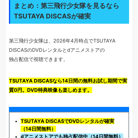
まとめ：第三飛行少女隊を見るなら
TSUTAYA DISCASが確実
第三飛行少女隊は、2026年4月時点でTSUTAYA
DISCASのDVDレンタルとdアニメストアの
独占配信で視聴できます。
TSUTAYA DISCASなら14日間の無料お試し期間で実
質0円。DVD特典映像も楽しめます。
TSUTAYA DISCASでDVDレンタルが確実
（14日間無料）
dアニメストアでも独占配信中（14日間無料）