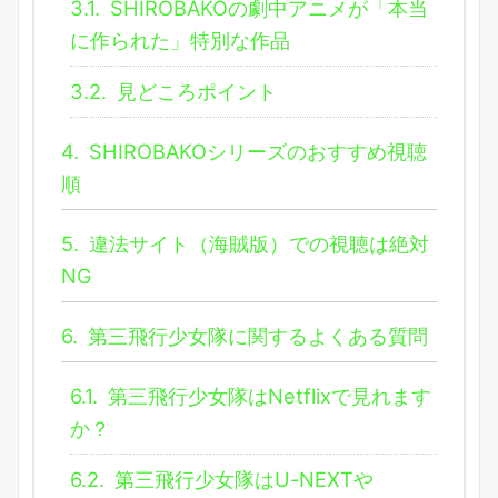
3.1.
SHIROBAKOの劇中アニメが「本当
に作られた」特別な作品
3.2.
見どころポイント
4.
SHIROBAKOシリーズのおすすめ視聴
順
5.
違法サイト（海賊版）での視聴は絶対
NG
6.
第三飛行少女隊に関するよくある質問
6.1.
第三飛行少女隊はNetflixで見れます
か？
6.2.
第三飛行少女隊はU-NEXTや