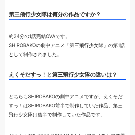
第三飛行少女隊は何分の作品ですか？
約24分の1話完結OVAです。
SHIROBAKOの劇中アニメ「第三飛行少女隊」の第1話
として制作されました。
えくそだすっ！と第三飛行少女隊の違いは？
どちらもSHIROBAKOの劇中アニメですが、えくそだ
すっ！はSHIROBAKO前半で制作していた作品、第三
飛行少女隊は後半で制作していた作品です。