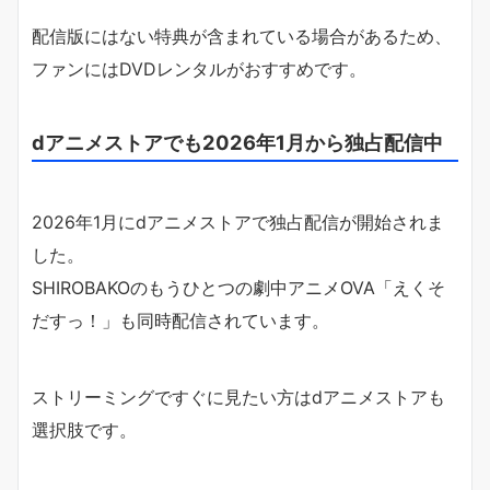
配信版にはない特典が含まれている場合があるため、
ファンにはDVDレンタルがおすすめです。
dアニメストアでも2026年1月から独占配信中
2026年1月にdアニメストアで独占配信が開始されま
した。
SHIROBAKOのもうひとつの劇中アニメOVA「えくそ
だすっ！」も同時配信されています。
ストリーミングですぐに見たい方はdアニメストアも
選択肢です。