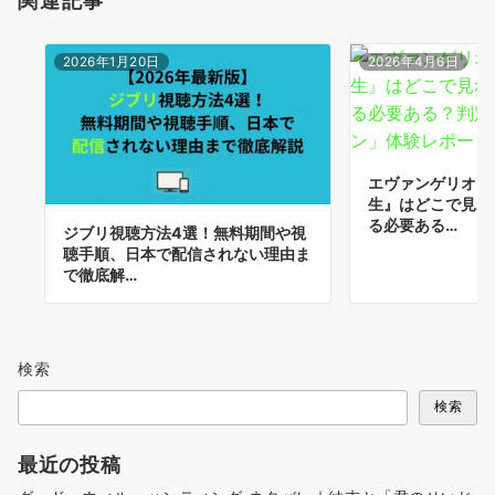
2026年1月20日
2026年4月6日
エヴァンゲリオン
生』はどこで見れ
る必要ある…
ジブリ視聴方法4選！無料期間や視
聴手順、日本で配信されない理由ま
で徹底解…
検索
検索
最近の投稿