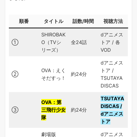
順番
タイトル
話数/時間
視聴方法
SHIROBAK
dアニメス
①
O（TVシ
全24話
トア / 各
リーズ）
VOD
dアニメス
OVA：えく
トア /
②
約24分
そだすっ！
TSUTAYA
DISCAS
TSUTAYA
OVA：第
DISCAS /
③
三飛行少女
約24分
dアニメス
隊
トア
劇場版
dアニメス