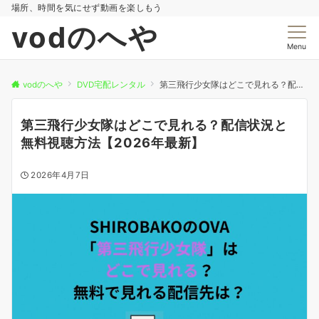
場所、時間を気にせず動画を楽しもう
vodのへや
Menu
vodのへや
DVD宅配レンタル
第三飛行少女隊はどこで見れる？配信状況と無料視聴方法【2026年最新】
第三飛行少女隊はどこで見れる？配信状況と
無料視聴方法【2026年最新】
2026年4月7日