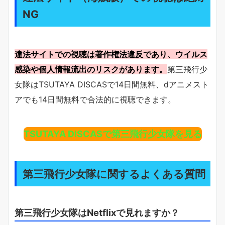
NG
違法サイトでの視聴は著作権法違反であり、ウイルス
感染や個人情報流出のリスクがあります。
第三飛行少
女隊はTSUTAYA DISCASで14日間無料、dアニメスト
アでも14日間無料で合法的に視聴できます。
TSUTAYA DISCASで第三飛行少女隊を見る
第三飛行少女隊に関するよくある質問
第三飛行少女隊はNetflixで見れますか？