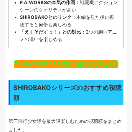
P.A.WORKSの本気の作画：
戦闘機アクション
シーンのクオリティが高い
SHIROBAKOとのリンク：
本編を見た後に視
聴すると何倍も楽しめる
「えくそだすっ！」との対比：
2つの劇中アニ
メの違いを楽しめる
TSUTAYA DISCASで第三飛行少女隊を見る
SHIROBAKOシリーズのおすすめ視聴
順
第三飛行少女隊を最大限楽しむための視聴順をまとめ
ました。