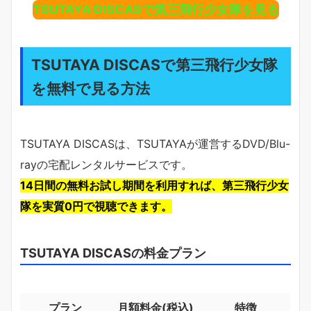
TSUTAYA DISCASで第三飛行少女隊を見る
TSUTAYA DISCASで第三飛行少女隊
を無料で見る方法
TSUTAYA DISCASは、TSUTAYAが運営するDVD/Blu-
rayの宅配レンタルサービスです。
14日間の無料お試し期間を利用すれば、第三飛行少女
隊を実質0円で視聴できます。
TSUTAYA DISCASの料金プラン
プラン
月額料金(税込)
特徴