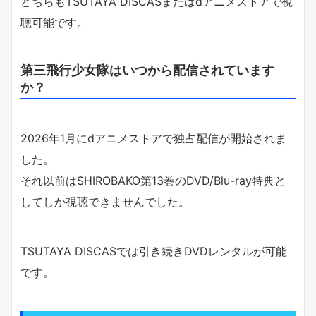
どちらもTSUTAYA DISCASまたはdアニメストアで視
聴可能です。
第三飛行少女隊はいつから配信されています
か？
2026年1月にdアニメストアで独占配信が開始されま
した。
それ以前はSHIROBAKO第13巻のDVD/Blu-ray特典と
してしか視聴できませんでした。
TSUTAYA DISCASでは引き続きDVDレンタルが可能
です。