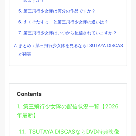
第三飛行少女隊は何分の作品ですか？
えくそだすっ！と第三飛行少女隊の違いは？
第三飛行少女隊はいつから配信されていますか？
まとめ：第三飛行少女隊を見るならTSUTAYA DISCAS
が確実
Contents
1.
第三飛行少女隊の配信状況一覧【2026
年最新】
1.1.
TSUTAYA DISCASならDVD特典映像