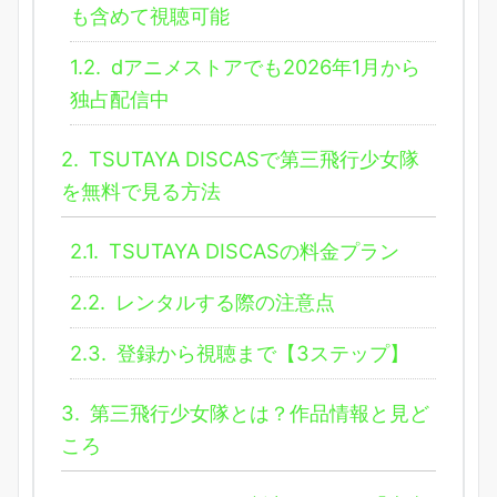
も含めて視聴可能
1.2.
dアニメストアでも2026年1月から
独占配信中
2.
TSUTAYA DISCASで第三飛行少女隊
を無料で見る方法
2.1.
TSUTAYA DISCASの料金プラン
2.2.
レンタルする際の注意点
2.3.
登録から視聴まで【3ステップ】
3.
第三飛行少女隊とは？作品情報と見ど
ころ