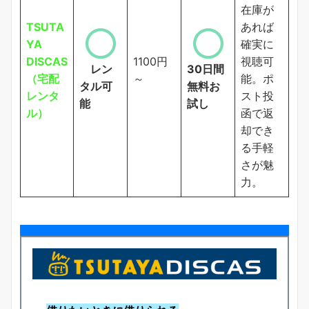
在庫が
TSUTA
あれば
YA
確実に
DISCAS
1100円
視聴可
レン
30日間
（宅配
～
能。ポ
タル可
無料お
レンタ
スト投
能
試し
ル）
函で返
却でき
る手軽
さが魅
力。