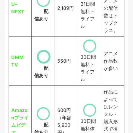
アニメ
31日間
U-
2,189円
の配信
配
無料ト
NEXT
数はト
信あり
ライア
ップク
ル
ラス。
アニメ
30日間
DMM
550円
作品数
無料ト
TV
配
が多い
ライア
信あり
ル
作品に
よって
はレン
Amazo
600円
タル・
nプライ
（年額
30日間
購入形
配
ムビデ
5,900
無料体
式で復
信あり
オ
円）