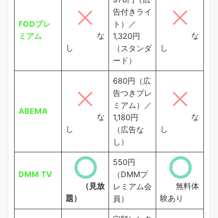
告付きライ
FODプレ
ト）／
な
な
ミアム
1,320円
し
し
（スタンダ
ード）
680円（広
告つきプレ
ミアム）／
ABEMA
な
な
1,180円
し
し
（広告な
し）
550円
DMM TV
（DMMプ
（見放
無料体
レミアム会
題）
験あり
員）