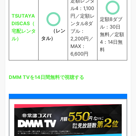
定額レンタ
ル4：1,100
TSUTAYA
円／定額レ
定額8ダブ
DISCAS（
ンタル8ダ
ル：30日
（レン
宅配レンタ
ブル：
無料／定額
タル）
ル）
2,200円／
4：14日無
MAX：
料
6,600円
DMM TVを14日間無料で視聴する