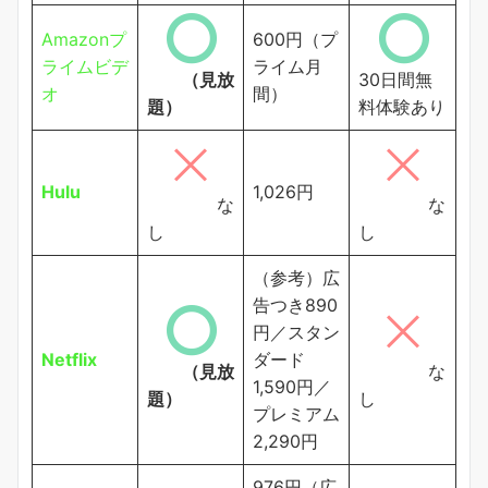
Amazonプ
600円（プ
ライムビデ
ライム月
（見放
30日間無
オ
間）
題）
料体験あり
Hulu
1,026円
な
な
し
し
（参考）広
告つき890
円／スタン
Netflix
ダード
（見放
な
1,590円／
題）
し
プレミアム
2,290円
976円（広