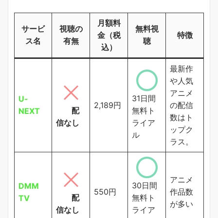
月額料
サービ
視聴の
無料視
金（税
特徴
ス名
有無
聴
込）
最新作
や人気
アニメ
31日間
U-
2,189円
の配信
配
無料ト
NEXT
数はト
信なし
ライア
ップク
ル
ラス。
アニメ
30日間
DMM
550円
作品数
配
無料ト
TV
が多い
信なし
ライア