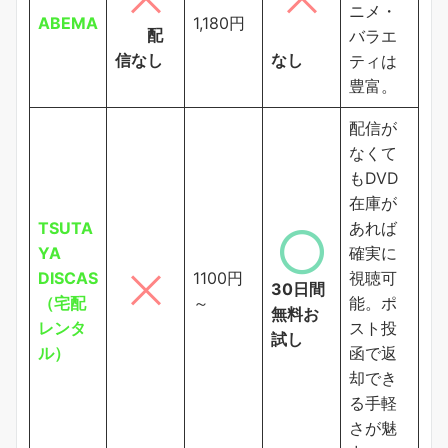
ニメ・
ABEMA
1,180円
配
バラエ
信なし
なし
ティは
豊富。
配信が
なくて
もDVD
在庫が
TSUTA
あれば
YA
確実に
DISCAS
1100円
視聴可
30日間
（宅配
～
能。ポ
無料お
レンタ
スト投
試し
ル）
函で返
却でき
る手軽
さが魅