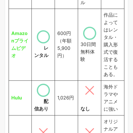
ル
作品に
よって
はレン
Amazo
600円
タル・
nプライ
（年額
30日間
購入形
レ
ムビデ
5,900
無料体
式で復
ンタル
オ
円）
験
活する
ことも
ある。
海外ド
ラマや
Hulu
1,026円
配
アニメ
信あり
なし
に強い
オリジ
ナルア