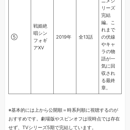
ニメシ
リーズ
完結
編。こ
戦姫絶
れまで
唱シン
⑤
2019年
全13話
の伏線
フォギ
やキャ
アXV
ラの物
語が一
気に回
収され
る最終
章。
※基本的には上から公開順＝時系列順に視聴するのが
おすすめです。劇場版やスピンオフは現時点では存在
せず、TVシリーズ5期で完結しています。