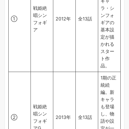
キャ
戦姫絶
ラ・シ
唱シン
ンフォ
①
2012年
全13話
フォギ
ギアの
ア
基本設
定が描
かれる
スター
ト作
品。
1期の正
統続
編。新
キャラ
戦姫絶
も登場
唱シン
し、物
②
2013年
全13話
フォギ
語や設
アG
定が一