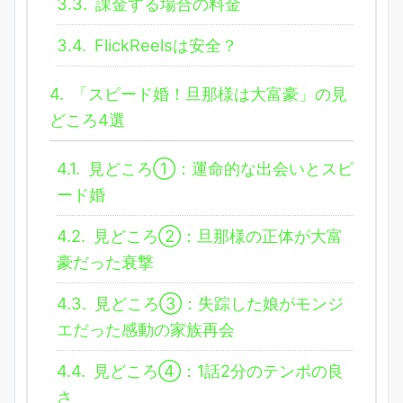
3.3.
課金する場合の料金
3.4.
FlickReelsは安全？
4.
「スピード婚！旦那様は大富豪」の見
どころ4選
4.1.
見どころ①：運命的な出会いとスピ
ード婚
4.2.
見どころ②：旦那様の正体が大富
豪だった衰撃
4.3.
見どころ③：失踪した娘がモンジ
エだった感動の家族再会
4.4.
見どころ④：1話2分のテンポの良
さ