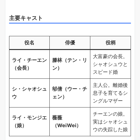
主要キャスト
役名
俳優
役柄
大富豪の会長。
ライ・チーエン
滕林（テン・リ
シャオシュウと
（会長）
ン）
スピード婚
主人公。離婚後
シ・シャオシュ
邬倩（ウー・チ
息子を育てるシ
ウ
ェン）
ングルマザー
チーエンの娘。
ライ・モンジエ
薇薇
実はシャオシュ
（娘）
（WeiWei）
ウの失踪した娘