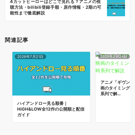
4カットヒーローはどこで見れる？アニメの視
シ
聴方法・bilibili登録手順・原作情報・2期の可
ョ
能性まで徹底解説
ン
関連記事
2026年7月21日
2026年2月24日
アニメ「ギヴン」
画のタイミングや
系列で解…
ハイアンドロー見る順番｜
HiGH&LOW全12作の公開順と配信
ガイド