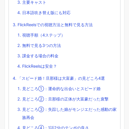
主要キャスト
日本語吹き替え版にも対応
FlickReelsでの視聴方法と無料で見る方法
視聴手順（4ステップ）
無料で見る3つの方法
課金する場合の料金
FlickReelsは安全？
「スピード婚！旦那様は大富豪」の見どころ4選
見どころ①：運命的な出会いとスピード婚
見どころ②：旦那様の正体が大富豪だった衰撃
見どころ③：失踪した娘がモンジエだった感動の家
族再会
見どころ④：1話2分のテンポの良さ