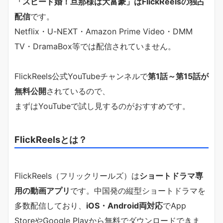
「スピード婚！旦那様は大富豪」はFlickReelsの独占
配信
です。
Netflix・U-NEXT・Amazon Prime Video・DMM
TV・DramaBox等では配信されていません。
FlickReels公式YouTubeチャンネルで
第1話～第15話が
無料公開
されているので、
まずはYouTubeで試し見するのがおすすめです。
FlickReelsとは？
FlickReels（フリックリールズ）は
ショートドラマ専
用の動画アプリ
です。中国発の縦型ショートドラマを
多数配信しており、
iOS・Android両対応
でApp
StoreやGoogle Playから無料でダウンロードできま