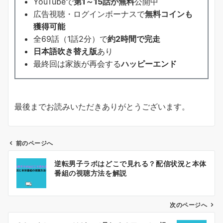
YouTubeで
第1～15話が無料
公開中
広告視聴・ログインボーナスで
無料コインも
獲得可能
全69話（1話2分）で
約2時間で完走
日本語吹き替え版
あり
最終回は家族が再会する
ハッピーエンド
最後までお読みいただきありがとうございます。
前のページへ
投
逆転男子ラボはどこで見れる？配信状況と本体
稿
番組の視聴方法を解説
ナ
ビ
ゲ
次のページへ
ー