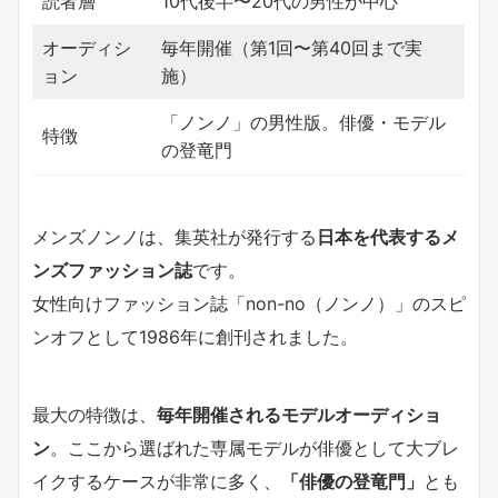
読者層
10代後半〜20代の男性が中心
オーディシ
毎年開催（第1回〜第40回まで実
ョン
施）
「ノンノ」の男性版。俳優・モデル
特徴
の登竜門
メンズノンノは、集英社が発行する
日本を代表するメ
ンズファッション誌
です。
女性向けファッション誌「non-no（ノンノ）」のスピ
ンオフとして1986年に創刊されました。
最大の特徴は、
毎年開催されるモデルオーディショ
ン
。ここから選ばれた専属モデルが俳優として大ブレ
イクするケースが非常に多く、
「俳優の登竜門」
とも