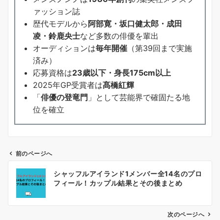
ァッション誌
歴代モデルから
阿部寛・坂口健太郎・成田
凌・鈴鹿央士
など多数の俳優を輩出
オーディションは
毎年開催
（第39回まで実施
済み）
応募資格は
23歳以下・身長175cm以上
2025年GP受賞者は
髙橋紅輝
「
俳優の登竜門
」として芸能界で確固たる地
位を確立
前のページへ
投
シャッフルアイランド1メンバー全14名のプロ
稿
フィール！カップル結果とその後まとめ
ナ
ビ
ゲ
次のページへ