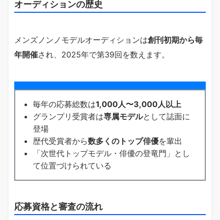
オーディションの歴史
メンズノンノモデルオーディションは
創刊初期から毎
年開催
され、2025年で第39回を数えます。
毎年の応募総数は
1,000人〜3,000人以上
グランプリ受賞者は
専属モデル
として誌面に
登場
歴代受賞者から
数多くのトップ俳優
を輩出
「次世代トップモデル・俳優の登竜門」とし
て位置づけられている
応募資格と審査の流れ