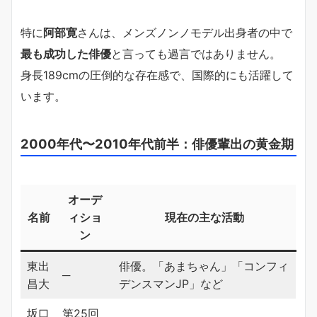
特に
阿部寛
さんは、メンズノンノモデル出身者の中で
最も成功した俳優
と言っても過言ではありません。
身長189cmの圧倒的な存在感で、国際的にも活躍して
います。
2000年代〜2010年代前半：俳優輩出の黄金期
オーデ
名前
ィショ
現在の主な活動
ン
東出
俳優。「あまちゃん」「コンフィ
─
昌大
デンスマンJP」など
坂口
第25回