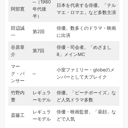
─（1980
日本を代表する俳優。「テル
阿部寛
年代後
マエ・ロマエ」など多数主演
半）
田辺誠
俳優。数多くのドラマ・映画
第2回
一
に出演
谷原章
俳優・司会者。「めざまし
第7回
介
8」メインMC
マー
小室ファミリー・globeのメ
ク・パ
─
ンバーとして大ブレイク
ンサー
竹野内
レギュラ
俳優。「ビーチボーイズ」な
豊
ーモデル
ど人気ドラマ多数
レギュラ
俳優・映画監督。「昼顔」な
斎藤工
ーモデル
どで人気