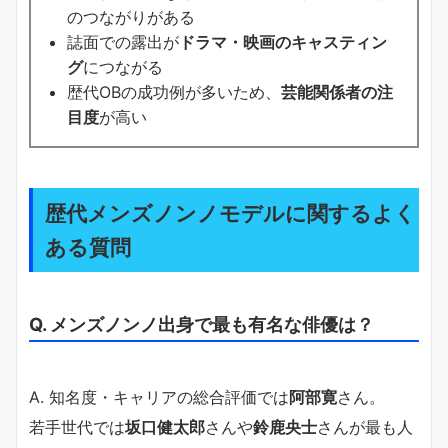
のつながりがある
誌面での露出が
ドラマ・映画のキャスティン
グ
につながる
歴代OBの成功例が多いため、
芸能関係者の注
目度
が高い
歴代メンズノンノモデルに関するよく
ある質問
Q. メンズノンノ出身で最も有名な俳優は？
A. 知名度・キャリアの総合評価では
阿部寛
さん。
若手世代では
坂口健太郎
さんや
鈴鹿央士
さんが最も人