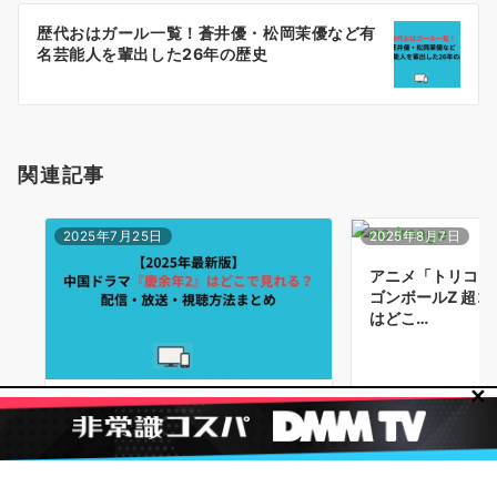
ー
歴代おはガール一覧！蒼井優・松岡茉優など有
シ
名芸能人を輩出した26年の歴史
ョ
ン
関連記事
2025年7月25日
2025年8月7日
アニメ「トリコ×
ゴンボールZ 超
はどこ…
✕
【2026年最新版】中国ドラマ慶余
年2はどこで見れる？配信・放送・
視聴方…