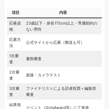
項目
内容
応募資
23歳以下・身長175cm以上・専属契約の
格
ない男性
応募方
公式サイトから応募（郵送も可）
法
1次審
書類審査
査
2次審
面接・カメラテスト
査
3次審
ファイナリストによる読者投票＋編集部
査
審査
結果発
イベント（GirlsAward等）にて発表