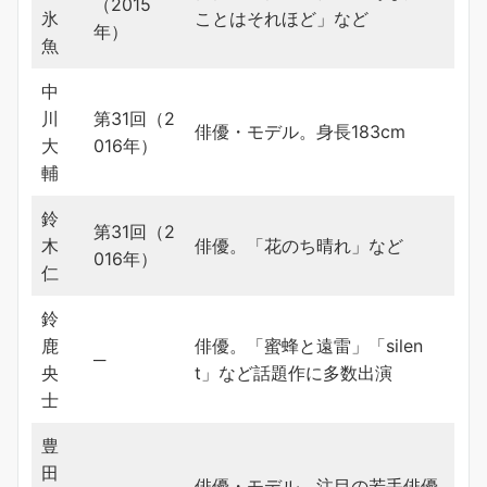
（2015
氷
ことはそれほど」など
年）
魚
中
川
第31回（2
俳優・モデル。身長183cm
大
016年）
輔
鈴
第31回（2
木
俳優。「花のち晴れ」など
016年）
仁
鈴
鹿
俳優。「蜜蜂と遠雷」「silen
─
央
t」など話題作に多数出演
士
豊
田
─
俳優・モデル。注目の若手俳優