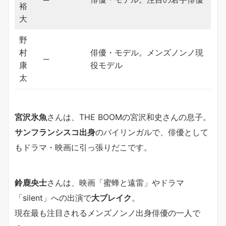
裕
大
野
村
俳優・モデル。メンズノンノ現
─
康
役モデル
太
宮沢氷魚
さんは、THE BOOMの宮沢和史さんの息子。
サンフランシスコ出身
のバイリンガルで、俳優として
もドラマ・映画に引っ張りだこです。
鈴鹿央士
さんは、映画「蜜蜂と遠雷」やドラマ
「silent」への出演で
大ブレイク
。
現在最も注目されるメンズノンノ出身俳優の一人で