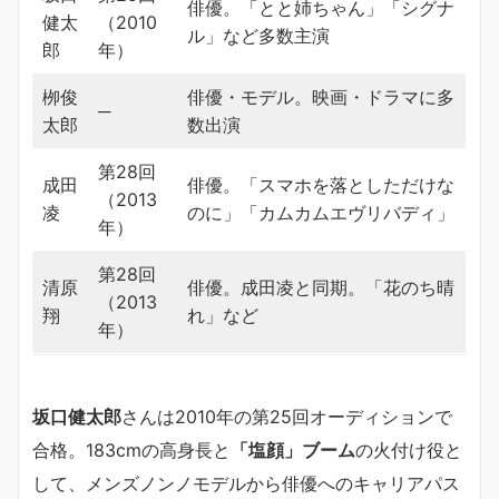
俳優。「とと姉ちゃん」「シグナ
健太
（2010
ル」など多数主演
郎
年）
栁俊
俳優・モデル。映画・ドラマに多
─
太郎
数出演
第28回
成田
俳優。「スマホを落としただけな
（2013
凌
のに」「カムカムエヴリバディ」
年）
第28回
清原
俳優。成田凌と同期。「花のち晴
（2013
翔
れ」など
年）
坂口健太郎
さんは2010年の第25回オーディションで
合格。183cmの高身長と
「塩顔」ブーム
の火付け役と
して、メンズノンノモデルから俳優へのキャリアパス