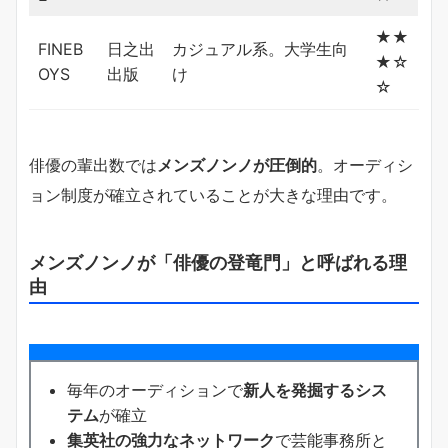
★★
FINEB
日之出
カジュアル系。大学生向
★☆
OYS
出版
け
☆
俳優の輩出数では
メンズノンノが圧倒的
。オーディシ
ョン制度が確立されていることが大きな理由です。
メンズノンノが「俳優の登竜門」と呼ばれる理
由
毎年のオーディションで
新人を発掘するシス
テム
が確立
集英社の強力なネットワーク
で芸能事務所と