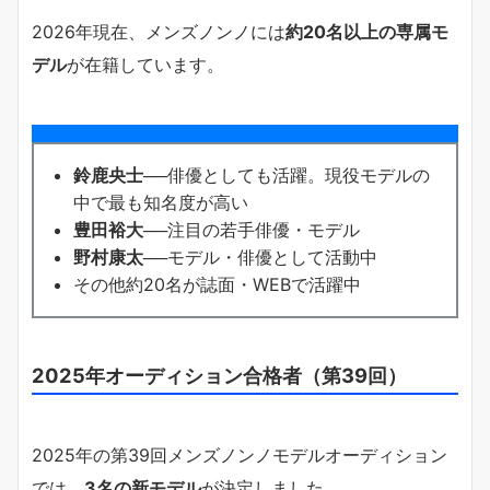
2026年現在、メンズノンノには
約20名以上の専属モ
デル
が在籍しています。
鈴鹿央士
──俳優としても活躍。現役モデルの
中で最も知名度が高い
豊田裕大
──注目の若手俳優・モデル
野村康太
──モデル・俳優として活動中
その他約20名が誌面・WEBで活躍中
2025年オーディション合格者（第39回）
2025年の第39回メンズノンノモデルオーディション
では、
3名の新モデル
が決定しました。