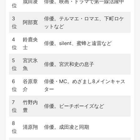
成田凌
俳優。映画・ドラマで第一線活躍中
位
3
俳優。テルマエ・ロマエ、下町ロケ
阿部寛
位
ットなど
4
鈴鹿央
俳優。silent、蜜蜂と遠雷など
位
士
5
宮沢氷
俳優。宮沢和史の息子
位
魚
6
谷原章
俳優・MC。めざまし8メインキャス
位
介
ター
7
竹野内
俳優。ビーチボーイズなど
位
豊
8
清原翔
俳優。成田凌と同期
位