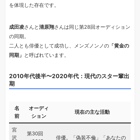
を体現した存在です。
成田凌
さんと
清原翔
さんは同じ第28回オーディション
の同期。
二人とも俳優として成功し、メンズノンノの
「黄金の
同期」
と呼ばれています。
2010年代後半〜2020年代：現代のスター輩出
期
名
オーディ
現在の主な活動
前
ション
宮
第30回
沢
俳優。「偽装不倫」「あなたの