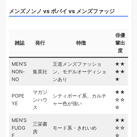
メンズノンノ vs ポパイ vs メンズファッジ
俳優
雑誌
発行
特徴
輩出
度
MEN’S
王道メンズファッショ
★★
NON-
集英社
ン。モデルオーディショ
★★
NO
ンあり
★
マガジ
★★
POPE
シティボーイ系。カルチ
ンハウ
☆☆
YE
ャー色が強い
ス
☆
MEN’S
★★
三栄書
FUDG
モード系・きれいめ
☆☆
房
E
☆