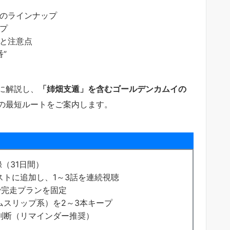
）のラインナップ
プ
方と注意点
”
に解説し、
「姉畑支遁」を含むゴールデンカムイの
の最短ルートをご案内します。
（31日間）
ストに追加し、1～3話を連続視聴
で完走プランを固定
ムスリップ系）を2～3本キープ
判断（リマインダー推奨）