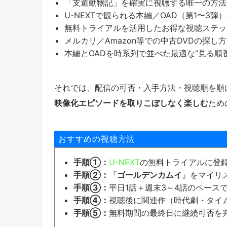
「支遁動物記」を確実に視聴する唯一の方法
U-NEXTで観られる本編／OAD（第1〜3弾
無料トライアルを活用したお得な視聴ステッ
メルカリ／Amazon等での中古DVDの探し
本編とOADを時系列で並べた最適な“見る順番
それでは、配信の可否・入手方法・視聴順を順
映像化エピソードを取りこぼしなく楽しむ
ため
おすすめの視聴方法
手順①：
U-NEXT
の無料トライアルに登録
手順②：
『
ゴールデンカムイ
』をマイリ
手順③：
平日1話＋週末3～4話のペース
手順④：
視聴後に関連作（時代劇・タイ
手順⑤：
無料期間の最終日に継続可否を