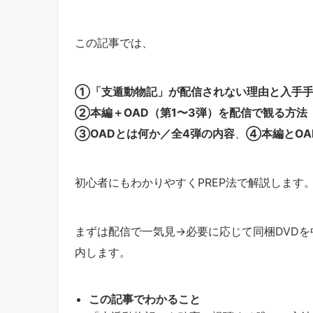
この記事では、
①「支遁動物記」が配信されない理由と入手
②本編＋OAD（第1〜3弾）を配信で観る方法（
③OADとは何か／全4弾の内容
、
④本編とOA
初心者にもわかりやすくPREP法で解説します
まずは配信で一気見→必要に応じて同梱DVD
内します。
この記事でわかること