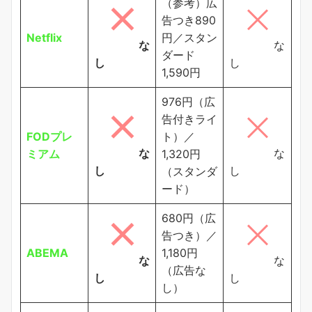
（参考）広
告つき890
Netflix
円／スタン
な
な
ダード
し
し
1,590円
976円（広
告付きライ
FODプレ
ト）／
な
な
ミアム
1,320円
し
し
（スタンダ
ード）
680円（広
告つき）／
ABEMA
1,180円
な
な
（広告な
し
し
し）