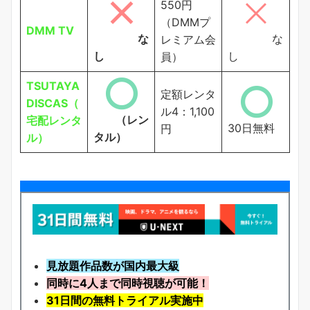
550円
（DMMプ
DMM TV
な
な
レミアム会
し
し
員）
TSUTAYA
定額レンタ
DISCAS（
ル4：1,100
（レン
宅配レンタ
30日無料
円
タル）
ル）
見放題作品数が国内最大級
同時に4人まで同時視聴が可能！
31日間の無料トライアル実施中