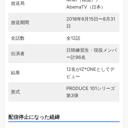
放送局
AbemaTV（日本）
2018年6月15日〜8月31
放送期間
日
全話数
全12話
日韓練習生・現役メンバ
出演者
ー計96名
12名がIZ*ONEとしてデ
結果
ビュー
PRODUCE 101シリーズ
形式
第3弾
配信停止になった経緯