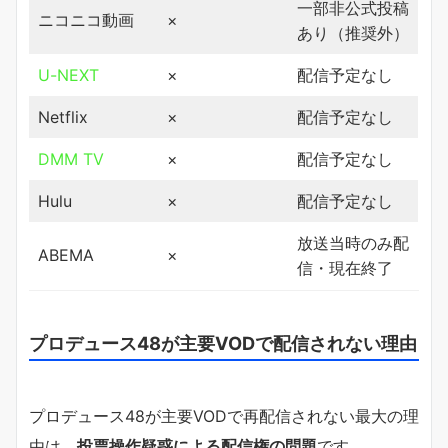
一部非公式投稿
ニコニコ動画
×
あり（推奨外）
U-NEXT
×
配信予定なし
Netflix
×
配信予定なし
DMM TV
×
配信予定なし
Hulu
×
配信予定なし
放送当時のみ配
ABEMA
×
信・現在終了
プロデュース48が主要VODで配信されない理由
プロデュース48が主要VODで再配信されない最大の理
由は、
投票操作疑惑による配信権の問題
です。