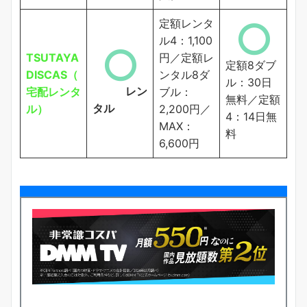
定額レンタ
ル4：1,100
TSUTAYA
円／定額レ
定額8ダブ
DISCAS（
ンタル8ダ
ル：30日
レン
宅配レンタ
ブル：
無料／定額
タル
ル）
2,200円／
4：14日無
MAX：
料
6,600円