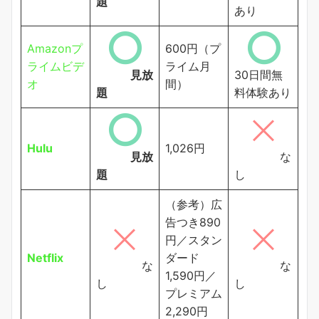
題
あり
Amazonプ
600円（プ
ライムビデ
ライム月
見放
30日間無
オ
間）
題
料体験あり
Hulu
1,026円
見放
な
題
し
（参考）広
告つき890
円／スタン
Netflix
ダード
な
な
1,590円／
し
し
プレミアム
2,290円