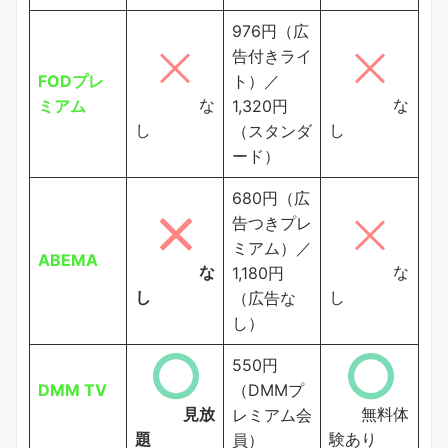
976円（広
告付きライ
FODプレ
ト）／
な
な
ミアム
1,320円
し
し
（スタンダ
ード）
680円（広
告つきプレ
ミアム）／
ABEMA
な
な
1,180円
し
し
（広告な
し）
550円
DMM TV
（DMMプ
見放
無料体
レミアム会
題
験あり
員）