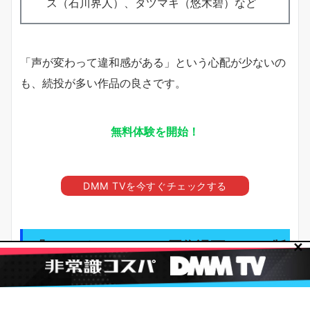
ス（石川界人）、タツマキ（悠木碧）など
「声が変わって違和感がある」という心配が少ないの
も、続投が多い作品の良さです。
無料体験を開始！
DMM TVを今すぐチェックする
『ワンパンマン』の原作漫画はONE版
✕
と村田版の2つある！