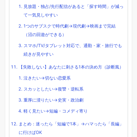
見放題・独占/先行配信があると「探す時間」が減っ
て一気見しやすい
1つのサブスクで時代劇→現代劇→映画まで完結
（沼の回遊ができる）
スマホ/TV/タブレット対応で、通勤・家・旅行でも
続きが見やすい
【失敗しない】あなたに刺さる1本の決め方（診断風）
泣きたい→切ない恋愛系
スカッとしたい→復讐・逆転系
重厚に浸りたい→史実・政治劇
軽く見たい→短編・コメディ寄り
まとめ：迷ったら「短編で1本」→ハマったら「長編」
に行けばOK