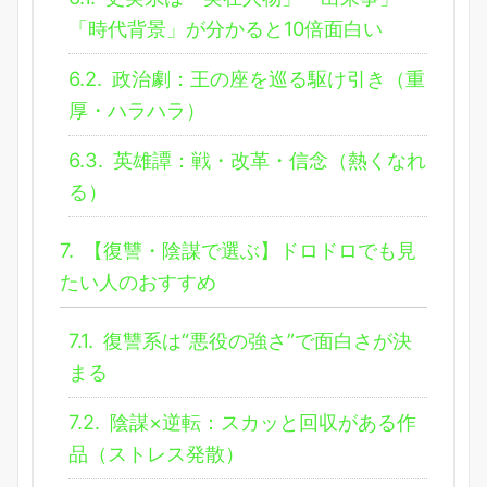
「時代背景」が分かると10倍面白い
6.2.
政治劇：王の座を巡る駆け引き（重
厚・ハラハラ）
6.3.
英雄譚：戦・改革・信念（熱くなれ
る）
7.
【復讐・陰謀で選ぶ】ドロドロでも見
たい人のおすすめ
7.1.
復讐系は“悪役の強さ”で面白さが決
まる
7.2.
陰謀×逆転：スカッと回収がある作
品（ストレス発散）