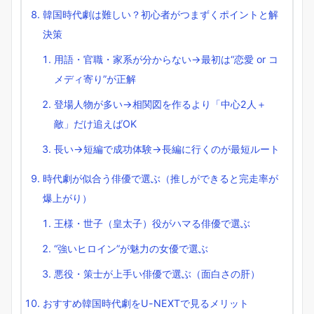
韓国時代劇は難しい？初心者がつまずくポイントと解
決策
用語・官職・家系が分からない→最初は“恋愛 or コ
メディ寄り”が正解
登場人物が多い→相関図を作るより「中心2人＋
敵」だけ追えばOK
長い→短編で成功体験→長編に行くのが最短ルート
時代劇が似合う俳優で選ぶ（推しができると完走率が
爆上がり）
王様・世子（皇太子）役がハマる俳優で選ぶ
“強いヒロイン”が魅力の女優で選ぶ
悪役・策士が上手い俳優で選ぶ（面白さの肝）
おすすめ韓国時代劇をU-NEXTで見るメリット