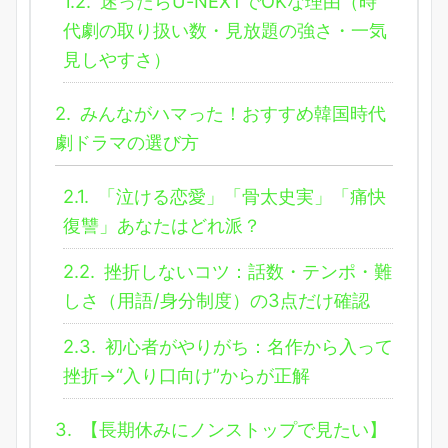
1.2.
迷ったらU-NEXTでOKな理由（時
代劇の取り扱い数・見放題の強さ・一気
見しやすさ）
2.
みんながハマった！おすすめ韓国時代
劇ドラマの選び方
2.1.
「泣ける恋愛」「骨太史実」「痛快
復讐」あなたはどれ派？
2.2.
挫折しないコツ：話数・テンポ・難
しさ（用語/身分制度）の3点だけ確認
2.3.
初心者がやりがち：名作から入って
挫折→“入り口向け”からが正解
3.
【長期休みにノンストップで見たい】