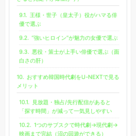
9.1.
王様・世子（皇太子）役がハマる俳
優で選ぶ
9.2.
“強いヒロイン”が魅力の女優で選ぶ
9.3.
悪役・策士が上手い俳優で選ぶ（面
白さの肝）
10.
おすすめ韓国時代劇をU-NEXTで見る
メリット
10.1.
見放題・独占/先行配信があると
「探す時間」が減って一気見しやすい
10.2.
1つのサブスクで時代劇→現代劇→
映画まで完結（沼の回遊ができる）