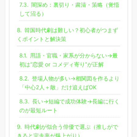
7.3.
闇深め：裏切り・粛清・策略（覚悟
して沼る）
8.
韓国時代劇は難しい？初心者がつまず
くポイントと解決策
8.1.
用語・官職・家系が分からない→最
初は“恋愛 or コメディ寄り”が正解
8.2.
登場人物が多い→相関図を作るより
「中心2人＋敵」だけ追えばOK
8.3.
長い→短編で成功体験→長編に行く
のが最短ルート
9.
時代劇が似合う俳優で選ぶ（推しがで
きると完走率が爆上がり）