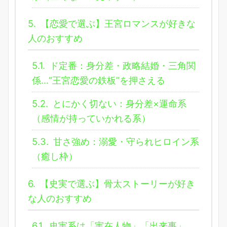
5.
【恋愛で選ぶ】王宮ロマンスが好きな
人のおすすめ
5.1.
ド定番：身分差・政略結婚・三角関
係…“王宮恋愛の鉄板”を押さえる
5.2.
とにかく切ない：身分差×運命系
（感情が持っていかれる系）
5.3.
甘さ強め：溺愛・守られヒロイン系
（癒し枠）
6.
【史実で選ぶ】骨太ストーリーが好き
な人のおすすめ
6.1.
史実系は「実在人物」「出来事」