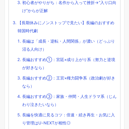
初心者がやりがち：名作から入って挫折→“入り口向
け”からが正解
【長期休みにノンストップで見たい】長編のおすすめ
韓国時代劇
長編は「成長・逆転・人間関係」が濃い（どっぷり
沼る人向け）
長編おすすめ①：宮廷×成り上がり系（努力と逆境
が好きなら）
長編おすすめ②：王宮×権力闘争系（政治劇が好き
なら）
長編おすすめ③：家族・仲間・人生ドラマ系（じん
わり泣きたいなら）
長編を快適に見るコツ：倍速・続き再生・お気に入
り管理はU-NEXTが相性◎