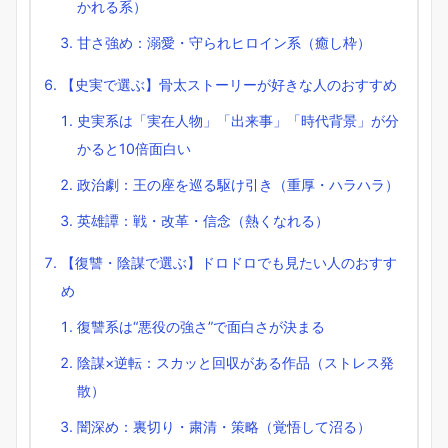
かれる系）
甘さ強め：溺愛・守られヒロイン系（癒し枠）
【史実で選ぶ】骨太ストーリーが好きな人のおすすめ
史実系は「実在人物」「出来事」「時代背景」が分
かると10倍面白い
政治劇：王の座を巡る駆け引き（重厚・ハラハラ）
英雄譚：戦・改革・信念（熱くなれる）
【復讐・陰謀で選ぶ】ドロドロでも見たい人のおすす
め
復讐系は“悪役の強さ”で面白さが決まる
陰謀×逆転：スカッと回収がある作品（ストレス発
散）
闇深め：裏切り・粛清・策略（覚悟して沼る）