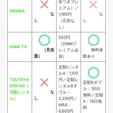
告つきプレ
ミアム）／
ABEMA
な
な
1,180円
し
し
（広告な
し）
550円
（DMMプ
DMM TV
（見放
無料体
レミアム会
題）
験あり
員）
定額レンタ
ル4：1,100
TSUTAYA
円／定額レ
定額8ダブ
DISCAS（
ンタル8ダ
ル：30日
な
宅配レンタ
ブル：
無料／定額
し
ル）
2,200円／
4：14日無
MAX：
料
6,600円