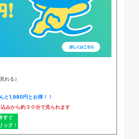
で見れる）
と1,980円とお得！！
申込みから約３０分で見られます
今すぐ
リック
！