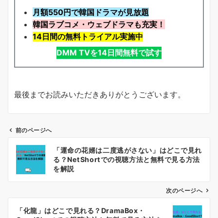
月額550円で韓国ドラマが見放題
韓国ラブコメ・ウェブドラマも充実！
14日間の無料トライアル実施中
DMM TVを14日間無料で試す
最後までお読みいただきありがとうございます。
前のページへ
投
「運命の花婿は二度逃がさない」はどこで見れ
稿
る？NetShortでの視聴方法と無料で見る方法
ナ
を解説
ビ
ゲ
次のページへ
ー
「化龍」はどこで見れる？DramaBox・
シ