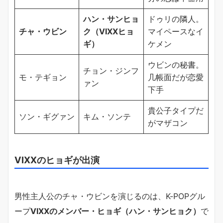
ハン・サンヒョ
ドゥリの隣人。
チャ・ウビン
ク（VIXXヒョ
マイペースなイ
ギ）
ケメン
ウビンの秘書。
チョン・ジンフ
モ・テギョン
几帳面だが恋愛
ァン
下手
貴公子タイプだ
ソン・ギグァン
キム・ソンテ
がマザコン
VIXXのヒョギが出演
男性主人公のチャ・ウビンを演じるのは、K-POPグル
ープ
VIXXのメンバー・ヒョギ（ハン・サンヒョク）
で