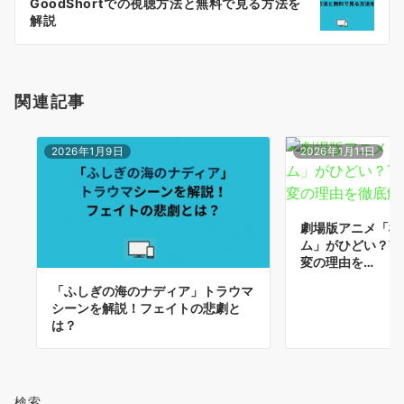
GoodShortでの視聴方法と無料で見る方法を
ョ
解説
ン
関連記事
2026年1月9日
2026年1月11日
劇場版アニメ「機
ム」がひどい？T
変の理由を…
「ふしぎの海のナディア」トラウマ
シーンを解説！フェイトの悲劇と
は？
検索