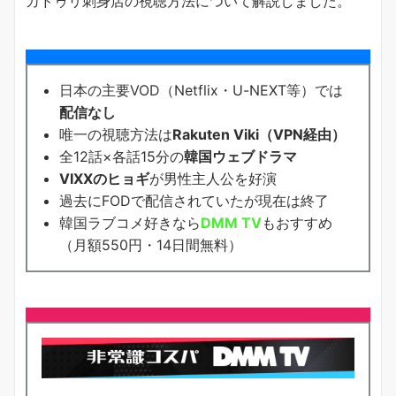
カドゥリ刺身店の視聴方法について解説しました。
日本の主要VOD（Netflix・U-NEXT等）では
配信なし
唯一の視聴方法は
Rakuten Viki（VPN経由）
全12話×各話15分の
韓国ウェブドラマ
VIXXのヒョギ
が男性主人公を好演
過去にFODで配信されていたが現在は終了
韓国ラブコメ好きなら
DMM TV
もおすすめ
（月額550円・14日間無料）