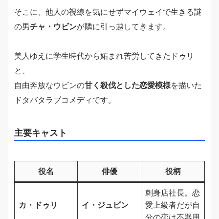
そこに、他人の視線を気にせずマイウェイで生きる謎
の男
チャ・ウビン
が隣に引っ越してきます。
美人ゆえに学生時代から妬まれ苦労してきたドゥリ
と、
自由奔放なウビンの
甘く殺伐とした恋愛模様
を描いた
ドタバタラブコメディです。
主要キャスト
役名
俳優
役柄
刺身店社長。恋
カ・ドゥリ
イ・ジュビン
愛上級者だが自
分の恋は不器用