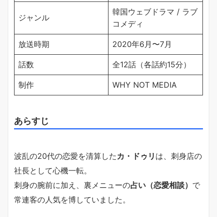
韓国ウェブドラマ / ラブ
ジャンル
コメディ
放送時期
2020年6月〜7月
話数
全12話（各話約15分）
制作
WHY NOT MEDIA
あらすじ
波乱の20代の恋愛を清算した
カ・ドゥリ
は、刺身店の
社長として心機一転。
刺身の腕前に加え、裏メニューの
占い（恋愛相談）
で
常連客の人気を博していました。