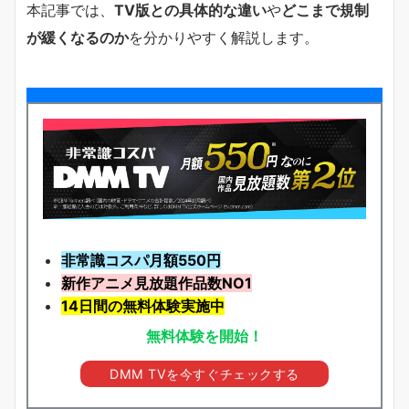
本記事では、
TV版との具体的な違い
や
どこまで規制
が緩くなるのか
を分かりやすく解説します。
非常識コスパ月額550円
新作アニメ見放題
作品
数NO1
14日間の無料体験実施中
無料体験を開始！
DMM TVを今すぐチェックする