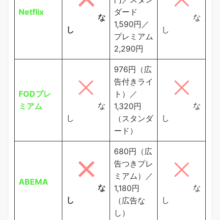
Netflix
ダード
な
な
1,590円／
し
し
プレミアム
2,290円
976円（広
告付きライ
FODプレ
ト）／
な
な
ミアム
1,320円
し
し
（スタンダ
ード）
680円（広
告つきプレ
ミアム）／
ABEMA
な
な
1,180円
し
し
（広告な
し）