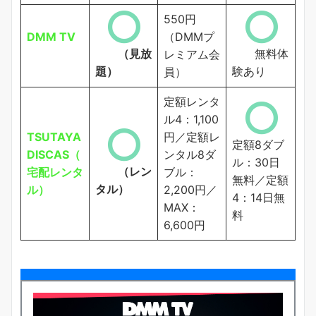
550円
DMM TV
（DMMプ
（見放
無料体
レミアム会
題）
験あり
員）
定額レンタ
ル4：1,100
TSUTAYA
円／定額レ
定額8ダブ
DISCAS（
ンタル8ダ
ル：30日
（レン
宅配レンタ
ブル：
無料／定額
タル）
ル）
2,200円／
4：14日無
MAX：
料
6,600円