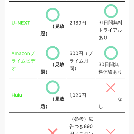
31日間無料
U-NEXT
2,189円
（見放
トライアル
題）
あり
Amazonプ
600円（プ
ライムビデ
ライム月
（見放
30日間無
オ
間）
題）
料体験あり
Hulu
1,026円
（見放
な
題）
し
（参考）広
告つき890
円／スタン