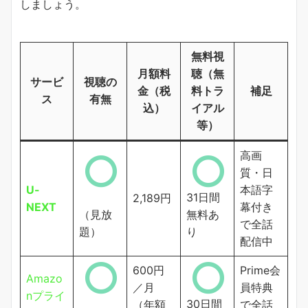
しましょう。
無料視
月額料
聴（無
サービ
視聴の
金（税
料トラ
補足
ス
有無
込）
イアル
等）
高画
質・日
U-
本語字
31日間
2,189円
NEXT
幕付き
（見放
無料あ
で全話
題）
り
配信中
600円
Prime会
Amazo
／月
員特典
nプライ
30日間
（年額
で全話