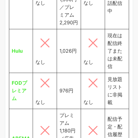
なし
なし
話配信
／プレ
中
ミアム
2,290円
現在は
配信終
Hulu
1,026円
了また
は未配
なし
なし
信
見放題
FODプ
リスト
レミア
976円
に非掲
ム
なし
なし
載
プレミ
配信予
アム
定・配
1,180円
信履歴