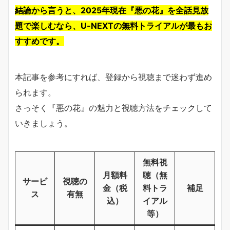
結論から言うと、2025年現在『悪の花』を全話見放
題で楽しむなら、U-NEXTの無料トライアルが最もお
すすめです。
本記事を参考にすれば、登録から視聴まで迷わず進め
られます。
さっそく『悪の花』の魅力と視聴方法をチェックして
いきましょう。
無料視
月額料
聴（無
サービ
視聴の
金（税
料トラ
補足
ス
有無
込）
イアル
等）