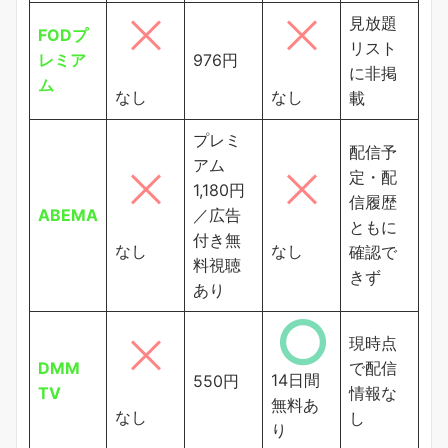
見放題
FODプ
リスト
レミア
976円
に非掲
ム
なし
なし
載
プレミ
配信予
アム
定・配
1,180円
信履歴
ABEMA
／広告
ともに
付き無
なし
なし
確認で
料視聴
きず
あり
現時点
DMM
で配信
14日間
550円
TV
情報な
無料あ
なし
し
り