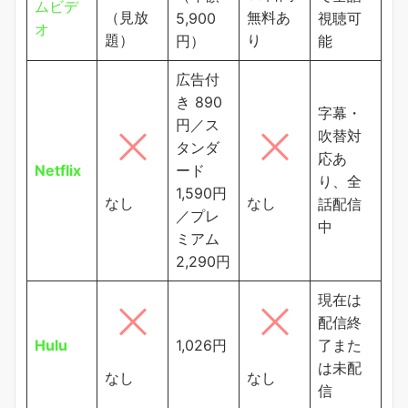
ムビデ
（見放
無料あ
5,900
視聴可
オ
題）
り
円）
能
広告付
き 890
字幕・
円／ス
吹替対
タンダ
応あ
Netflix
ード
り、全
1,590円
なし
なし
話配信
／プレ
中
ミアム
2,290円
現在は
配信終
Hulu
1,026円
了また
は未配
なし
なし
信