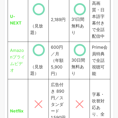
高画
質・日
U-
本語字
31日間
2,189円
NEXT
幕付き
（見放
無料あ
で全話
題）
り
配信中
600円
Prime会
Amazo
／月
員特典
nプライ
30日間
（年額
で全話
ムビデ
（見放
無料あ
5,900
視聴可
オ
題）
り
円）
能
広告付
き 890
字幕・
円／ス
吹替対
タンダ
応あ
Netflix
ード
り、全
1,590円