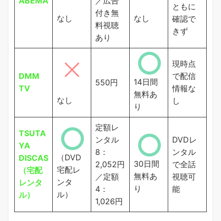
ABEMA
／広告
ともに
付き無
なし
なし
確認で
料視聴
きず
あり
現時点
DMM
で配信
14日間
550円
TV
情報な
無料あ
なし
し
り
定額レ
TSUTA
ンタル
DVDレ
YA
8：
ンタル
（DVD
DISCAS
30日間
2,052円
で全話
宅配レ
（宅配
無料あ
／定額
視聴可
ンタ
レンタ
り
4：
能
ル）
ル）
1,026円