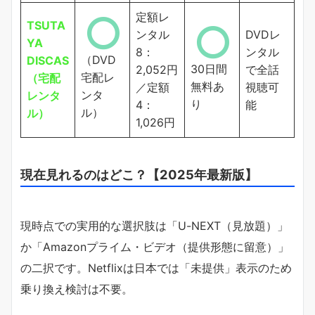
定額レ
TSUTA
ンタル
DVDレ
YA
8：
ンタル
（DVD
DISCAS
30日間
2,052円
で全話
宅配レ
（宅配
無料あ
／定額
視聴可
ンタ
レンタ
り
4：
能
ル）
ル）
1,026円
現在見れるのはどこ？【2025年最新版】
現時点での実用的な選択肢は「U-NEXT（見放題）」
か「Amazonプライム・ビデオ（提供形態に留意）」
の二択です。Netflixは日本では「未提供」表示のため
乗り換え検討は不要。