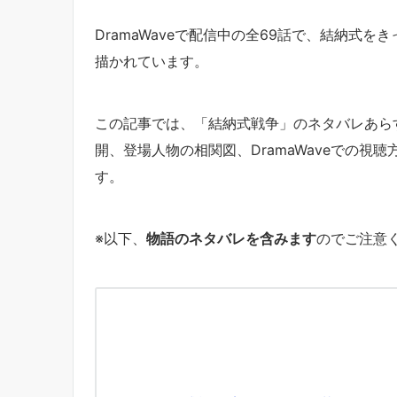
DramaWaveで配信中の全69話で、結納式を
描かれています。
この記事では、「結納式戦争」のネタバレあら
開、登場人物の相関図、DramaWaveでの
す。
※以下、
物語のネタバレを含みます
のでご注意