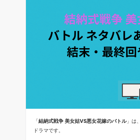
「
結納式戦争 美女姑VS悪女花嫁のバトル
」は
ドラマです。