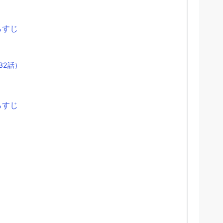
らすじ
32話）
）
らすじ