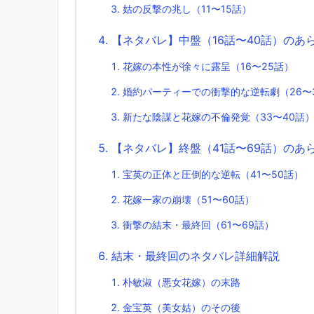
姑の反撃の兆し（11〜15話）
【ネタバレ】中盤（16話〜40話）のあ
花嫁の本性が徐々に露呈（16〜25話）
婚約パーティーでの衝撃的な逆転劇（26〜
新たな陰謀と花嫁の不倫発覚（33〜40話
【ネタバレ】終盤（41話〜69話）のあ
宝英の正体と圧倒的な逆転（41〜50話）
花嫁一家の崩壊（51〜60話）
衝撃の結末・最終回（61〜69話）
結末・最終回のネタバレ詳細解説
朴敏淑（悪女花嫁）の末路
金宝英（美女姑）のその後