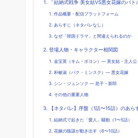
「結納式戦争 美女姑VS悪女花嫁のバ
作品概要・配信プラットフォーム
あらすじ（ネタバレなし）
なぜ「韓国ドラマ」と間違えられるのか
登場人物・キャラクター相関図
金宝英（キム・ボヨン）― 美女姑・主人公
朴敏淑（パク・ミンスク）― 悪女花嫁
シン・ジュンソク ― 息子・新郎
その他の重要人物
【ネタバレ】序盤（1話〜15話）のあら
結納式で起きた「愛人」騒動（1〜5話）
花嫁の陰謀が動き出す（6〜10話）