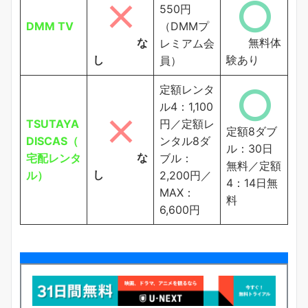
550円
DMM TV
（DMMプ
な
無料体
レミアム会
し
験あり
員）
定額レンタ
ル4：1,100
TSUTAYA
円／定額レ
定額8ダブ
DISCAS（
ンタル8ダ
ル：30日
な
宅配レンタ
ブル：
無料／定額
し
ル）
2,200円／
4：14日無
MAX：
料
6,600円