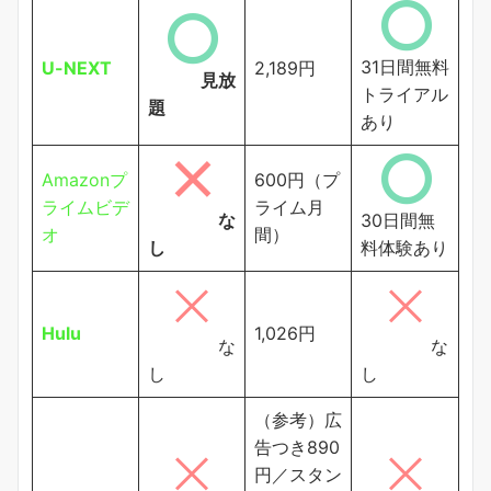
31日間無料
U-NEXT
2,189円
見放
トライアル
題
あり
Amazonプ
600円（プ
ライムビデ
ライム月
な
30日間無
オ
間）
し
料体験あり
Hulu
1,026円
な
な
し
し
（参考）広
告つき890
円／スタン