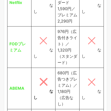
Netflix
ダード
な
な
1,590円／
し
し
プレミアム
2,290円
976円（広
告付きライ
FODプレ
ト）／
な
な
ミアム
1,320円
し
し
（スタンダ
ード）
680円（広
告つきプレ
ミアム）／
ABEMA
な
な
1,180円
し
し
（広告な
し）