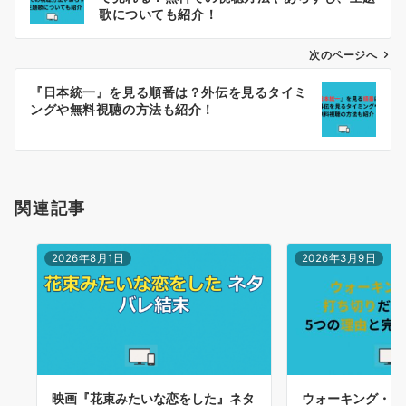
ナ
歌についても紹介！
ビ
ゲ
次のページへ
ー
『日本統一』を見る順番は？外伝を見るタイミ
シ
ングや無料視聴の方法も紹介！
ョ
ン
関連記事
2026年8月1日
2026年3月9日
映画『花束みたいな恋をした』ネタ
ウォーキング・デ