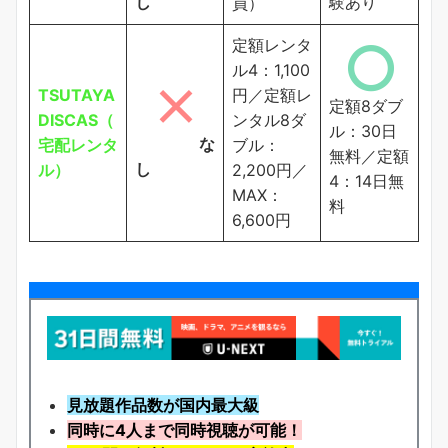
し
験あり
員）
定額レンタ
ル4：1,100
TSUTAYA
円／定額レ
定額8ダブ
DISCAS（
ンタル8ダ
ル：30日
な
宅配レンタ
ブル：
無料／定額
し
ル）
2,200円／
4：14日無
MAX：
料
6,600円
見放題作品数が国内最大級
同時に4人まで同時視聴が可能！