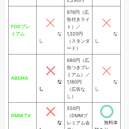
976円（広
告付きライ
FODプレ
ト）／
な
な
ミアム
1,320円
し
し
（スタンダ
ード）
680円（広
告つきプレ
ミアム）／
ABEMA
な
な
1,180円
し
し
（広告な
し）
550円
DMM TV
（DMMプ
な
無料体
レミアム会