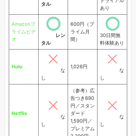
トライアル
タル
あり
Amazonプ
600円（プ
ライムビデ
ライム月
レン
30日間無
オ
間）
タル
料体験あり
Hulu
1,026円
な
な
し
し
（参考）広
告つき890
円／スタン
Netflix
ダード
な
な
1,590円／
し
し
プレミアム
2,290円