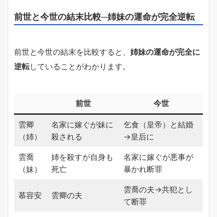
前世と今世の結末比較─姉妹の運命が完全逆転
前世と今世の結末を比較すると、
姉妹の運命が完全に
逆転
していることがわかります。
前世
今世
雲卿
名家に嫁ぐが妹に
乞食（皇帝）と結婚
（姉）
殺される
→皇后に
雲喬
姉を殺すが自身も
名家に嫁ぐが悪事が
（妹）
死亡
暴かれ断罪
雲喬の夫→共犯とし
慕容安
雲卿の夫
て断罪