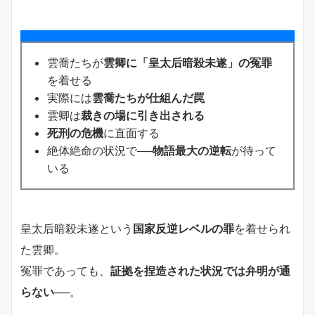
雲喬たちが
雲卿に「皇太后暗殺未遂」の冤罪
を着せる
実際には
雲喬たちが仕組んだ罠
雲卿は
裁きの場に引き出される
死刑の危機
に直面する
絶体絶命の状況で──
物語最大の逆転
が待って
いる
皇太后暗殺未遂という
国家反逆レベルの罪
を着せられ
た雲卿。
冤罪であっても、
証拠を捏造された状況では弁明が通
らない
──。