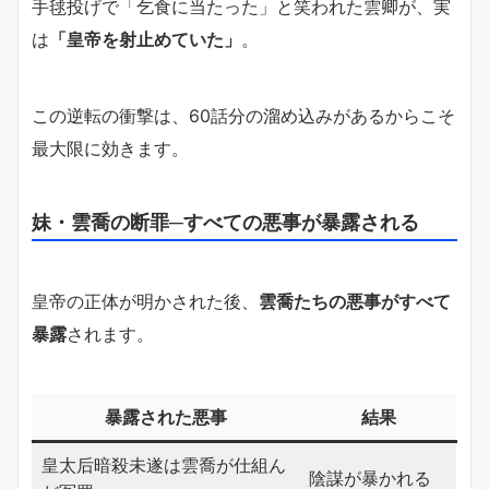
手毬投げで「乞食に当たった」と笑われた雲卿が、実
は
「皇帝を射止めていた」
。
この逆転の衝撃は、60話分の溜め込みがあるからこそ
最大限に効きます。
妹・雲喬の断罪─すべての悪事が暴露される
皇帝の正体が明かされた後、
雲喬たちの悪事がすべて
暴露
されます。
暴露された悪事
結果
皇太后暗殺未遂は雲喬が仕組ん
陰謀が暴かれる