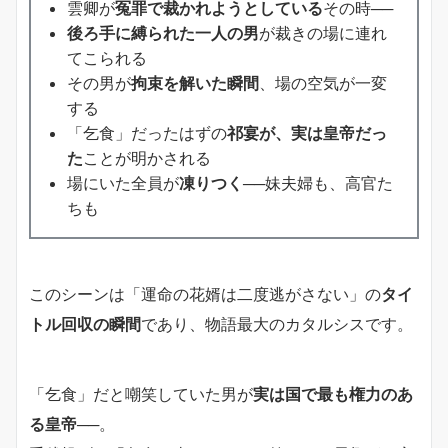
雲卿が
冤罪で裁かれようとしている
その時──
後ろ手に縛られた一人の男
が裁きの場に連れ
てこられる
その男が
拘束を解いた瞬間
、場の空気が一変
する
「乞食」だったはずの
祁宴が、実は皇帝だっ
た
ことが明かされる
場にいた全員が
凍りつく
──妹夫婦も、高官た
ちも
このシーンは「運命の花婿は二度逃がさない」の
タイ
トル回収の瞬間
であり、物語最大のカタルシスです。
「乞食」だと嘲笑していた男が
実は国で最も権力のあ
る皇帝
──。