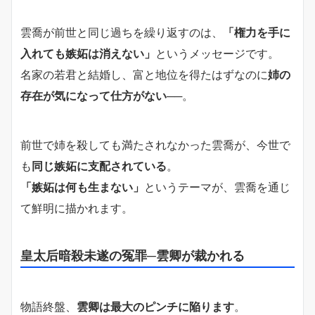
雲喬が前世と同じ過ちを繰り返すのは、
「権力を手に
入れても嫉妬は消えない」
というメッセージです。
名家の若君と結婚し、富と地位を得たはずなのに
姉の
存在が気になって仕方がない
──。
前世で姉を殺しても満たされなかった雲喬が、今世で
も
同じ嫉妬に支配されている
。
「嫉妬は何も生まない」
というテーマが、雲喬を通じ
て鮮明に描かれます。
皇太后暗殺未遂の冤罪─雲卿が裁かれる
物語終盤、
雲卿は最大のピンチに陥ります
。