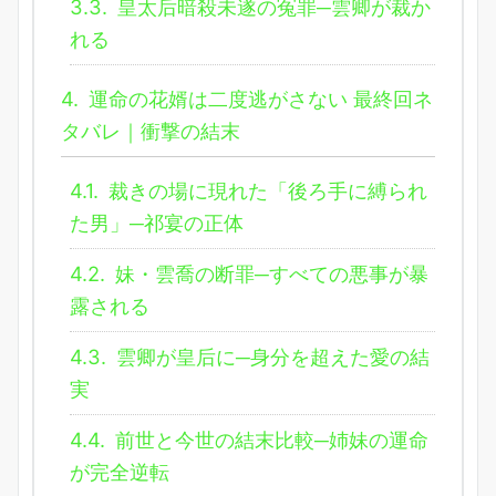
3.3.
皇太后暗殺未遂の冤罪─雲卿が裁か
れる
4.
運命の花婿は二度逃がさない 最終回ネ
タバレ｜衝撃の結末
4.1.
裁きの場に現れた「後ろ手に縛られ
た男」─祁宴の正体
4.2.
妹・雲喬の断罪─すべての悪事が暴
露される
4.3.
雲卿が皇后に─身分を超えた愛の結
実
4.4.
前世と今世の結末比較─姉妹の運命
が完全逆転