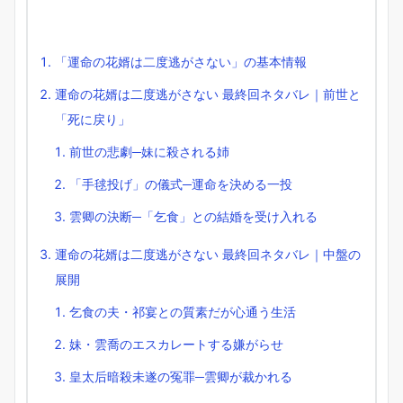
「運命の花婿は二度逃がさない」の基本情報
運命の花婿は二度逃がさない 最終回ネタバレ｜前世と
「死に戻り」
前世の悲劇─妹に殺される姉
「手毬投げ」の儀式─運命を決める一投
雲卿の決断─「乞食」との結婚を受け入れる
運命の花婿は二度逃がさない 最終回ネタバレ｜中盤の
展開
乞食の夫・祁宴との質素だが心通う生活
妹・雲喬のエスカレートする嫌がらせ
皇太后暗殺未遂の冤罪─雲卿が裁かれる