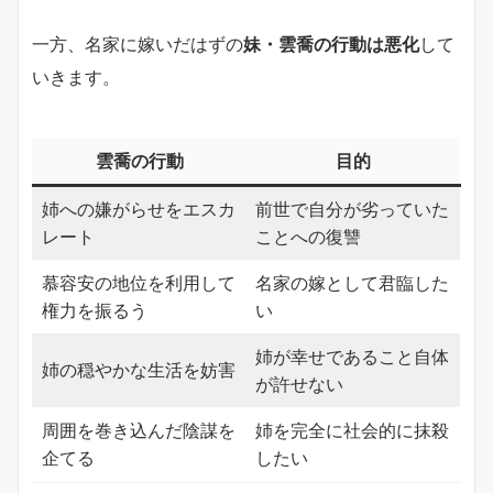
一方、名家に嫁いだはずの
妹・雲喬の行動は悪化
して
いきます。
雲喬の行動
目的
姉への嫌がらせをエスカ
前世で自分が劣っていた
レート
ことへの復讐
慕容安の地位を利用して
名家の嫁として君臨した
権力を振るう
い
姉が幸せであること自体
姉の穏やかな生活を妨害
が許せない
周囲を巻き込んだ陰謀を
姉を完全に社会的に抹殺
企てる
したい