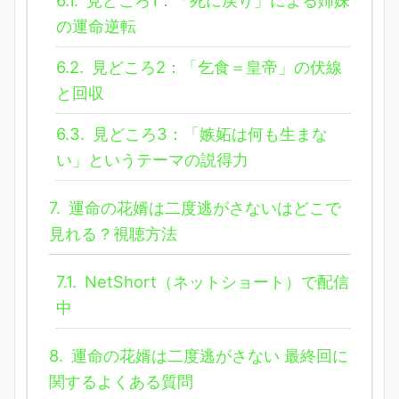
6.1.
見どころ1：「死に戻り」による姉妹
の運命逆転
6.2.
見どころ2：「乞食＝皇帝」の伏線
と回収
6.3.
見どころ3：「嫉妬は何も生まな
い」というテーマの説得力
7.
運命の花婿は二度逃がさないはどこで
見れる？視聴方法
7.1.
NetShort（ネットショート）で配信
中
8.
運命の花婿は二度逃がさない 最終回に
関するよくある質問