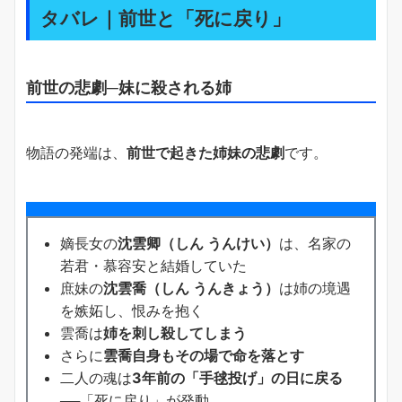
タバレ｜前世と「死に戻り」
前世の悲劇─妹に殺される姉
物語の発端は、
前世で起きた姉妹の悲劇
です。
嫡長女の
沈雲卿（しん うんけい）
は、名家の
若君・慕容安と結婚していた
庶妹の
沈雲喬（しん うんきょう）
は姉の境遇
を嫉妬し、恨みを抱く
雲喬は
姉を刺し殺してしまう
さらに
雲喬自身もその場で命を落とす
二人の魂は
3年前の「手毬投げ」の日に戻る
──「死に戻り」が発動