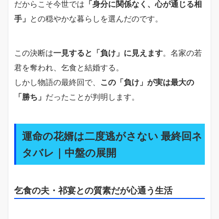
だからこそ今世では
「身分に関係なく、心が通じる相
手」
との穏やかな暮らしを選んだのです。
この決断は
一見すると「負け」に見えます
。名家の若
君を奪われ、乞食と結婚する。
しかし物語の最終回で、
この「負け」が実は最大の
「勝ち」
だったことが判明します。
運命の花婿は二度逃がさない 最終回ネ
タバレ｜中盤の展開
乞食の夫・祁宴との質素だが心通う生活