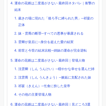
運命の花婿は二度逃がさない 最終回ネタバレ｜衝撃の
結末
裁きの場に現れた「後ろ手に縛られた男」─祁宴の
正体
妹・雲喬の断罪─すべての悪事が暴露される
雲卿が皇后に─身分を超えた愛の結実
前世と今世の結末比較─姉妹の運命が完全逆転
運命の花婿は二度逃がさない 最終回｜登場人物
沈雲卿（しん うんけい）─穏やかな幸せを選んだ姉
沈雲喬（しん うんきょう）─嫉妬に支配された妹
祁宴（きえん）─乞食に扮した皇帝
その他の主要登場人物
運命の花婿は二度逃がさない 最終回｜見どころ3選