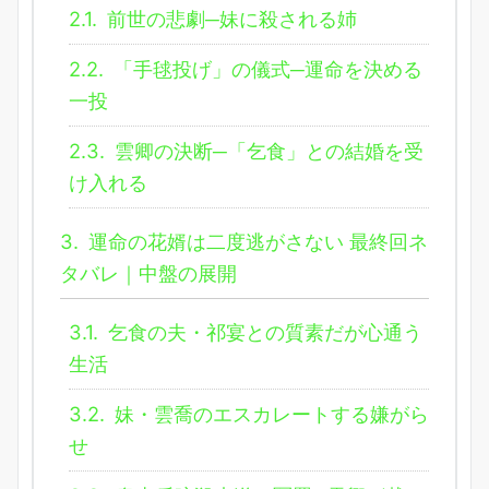
2.1.
前世の悲劇─妹に殺される姉
2.2.
「手毬投げ」の儀式─運命を決める
一投
2.3.
雲卿の決断─「乞食」との結婚を受
け入れる
3.
運命の花婿は二度逃がさない 最終回ネ
タバレ｜中盤の展開
3.1.
乞食の夫・祁宴との質素だが心通う
生活
3.2.
妹・雲喬のエスカレートする嫌がら
せ