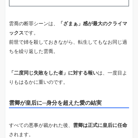
雲喬の断罪シーンは、
「ざまぁ」感が最大のクライマ
ックス
です。
前世で姉を殺しておきながら、転生してもなお同じ過
ちを繰り返した雲喬。
「二度同じ失敗をした者」に対する報い
は、一度目よ
りもはるかに重いのです。
雲卿が皇后に─身分を超えた愛の結実
すべての悪事が裁かれた後、
雲卿は正式に皇后に任命
されます。