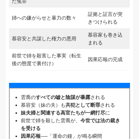
だ冤罪
証拠と証言が突
姉への嫌がらせと暴力の数々
きつけられる
慕容家も巻き込
慕容安と共謀した権力の悪用
まれる
前世で姉を殺害した事実（転生
因果応報の完成
後の態度で裏付け）
雲喬の
すべての嘘と陰謀が暴露
される
慕容安（妹の夫）も
共犯として断罪
される
妹夫婦と関連する高官たちが一網打尽
に
前世で姉を殺した雲喬が、
今世では法の裁き
を受ける
因果応報
──「運命の鐘」が鳴る瞬間