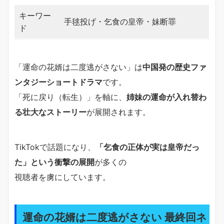
キーワー
手毬投げ・乞食の皇帝・妹断罪
ド
「運命の花婿は二度逃がさない」は
中国発の歴史ファ
ンタジーショートドラマ
です。
「死に戻り（転生）」を軸に、
姉妹の運命が入れ替わ
る壮大なストーリー
が展開されます。
TikTokで話題になり、
「乞食の正体が実は皇帝だっ
た」という衝撃の展開
が多くの
視聴者を虜にしています。
運命の花婿は二度逃がさない 最終回ネ