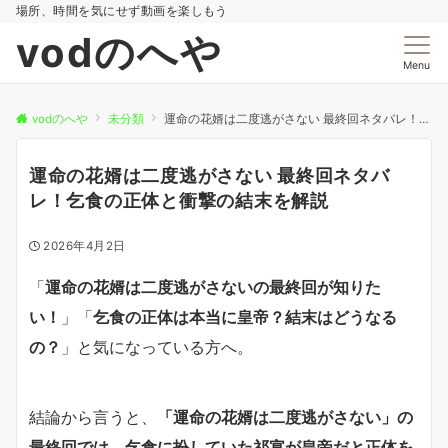
場所、時間を気にせず動画を楽しもう
vodのへや
Menu
vodのへや
未分類
運命の花婿は二度逃がさない 最終回ネタバレ！乞食の正体と衝撃の結末を解説
運命の花婿は二度逃がさない 最終回ネタバ
レ！乞食の正体と衝撃の結末を解説
2026年4月2日
「
運命の花婿は二度逃がさないの最終回が知りた
い！
」「
乞食の正体は本当に皇帝？結末はどうなる
の？
」と気になっている方へ。
結論から言うと、
「運命の花婿は二度逃がさない」の
最終回では、乞食に扮していた祁宴が皇帝だと正体を