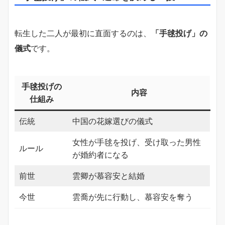
転生した二人が最初に直面するのは、
「手毬投げ」の
儀式
です。
手毬投げの
内容
仕組み
伝統
中国の花嫁選びの儀式
女性が手毬を投げ、受け取った男性
ルール
が婚約者になる
前世
雲卿が慕容安と結婚
今世
雲喬が先に行動し、慕容安を奪う