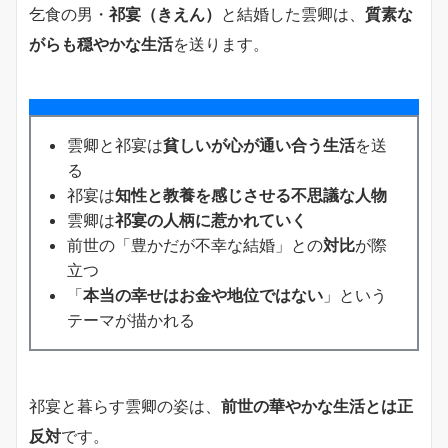
乞食の男・
祁宴（きえん）
と結婚した雲卿は、
質素な
がらも穏やかな生活
を送ります。
雲卿と祁宴は
貧しいが心が通い合う生活
を送
る
祁宴は
知性と教養を感じさせる不思議な人物
雲卿は
祁宴の人柄に惹かれていく
前世の「豊かだが不幸な結婚」との
対比
が際
立つ
「
本当の幸せはお金や地位ではない
」という
テーマが描かれる
祁宴と暮らす雲卿の姿は、
前世の華やかな生活とは正
反対
です。