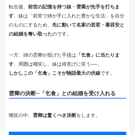
転生後、
前世の記憶を持つ妹・雲喬が先手を打ちま
す
。妹は「前世で姉が手に入れた豊かな生活」を自分
のものにするため、
先に動いて名家の若君・慕容安と
の結婚を奪い取った
のです。
一方、姉の雲卿が投げた手毬は
「乞食」に当たりま
す
。周囲は嘲笑し、妹は得意げに笑う──。
しかしこの「乞食」こそが物語最大の伏線
です。
雲卿の決断─「乞食」との結婚を受け入れる
嘲笑の中、
雲卿は驚くべき決断
をします。