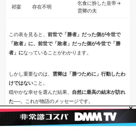
乞食に扮した皇帝→
祁宴
存在不明
雲卿の夫
この表を見ると、
前世で「勝者」だった側が今世で
「敗者」に、前世で「敗者」だった側が今世で「勝
者」に
なっていることがわかります。
しかし重要なのは、
雲卿は「勝つために」行動したわ
けではない
こと。
穏やかな幸せを選んだ結果、
自然に最高の結末が訪れ
た
──。これが物語のメッセージです。
✕
運命の花婿は二度逃がさない 最終回｜
登場人物