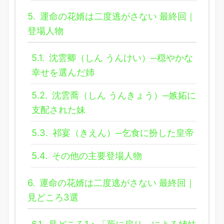
5.
運命の花婿は二度逃がさない 最終回｜
登場人物
5.1.
沈雲卿（しん うんけい）─穏やかな
幸せを選んだ姉
5.2.
沈雲喬（しん うんきょう）─嫉妬に
支配された妹
5.3.
祁宴（きえん）─乞食に扮した皇帝
5.4.
その他の主要登場人物
6.
運命の花婿は二度逃がさない 最終回｜
見どころ3選