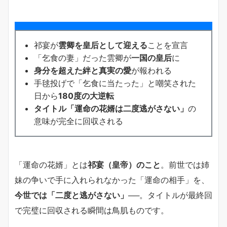
祁宴が
雲卿を皇后として迎える
ことを宣言
「乞食の妻」だった雲卿が
一国の皇后
に
身分を超えた絆と真実の愛
が報われる
手毬投げで「乞食に当たった」と嘲笑された
日から
180度の大逆転
タイトル「運命の花婿は二度逃がさない」
の
意味が完全に回収される
「運命の花婿」とは
祁宴（皇帝）のこと
。前世では姉
妹の争いで手に入れられなかった「運命の相手」を、
今世では「二度と逃がさない」
──。タイトルが最終回
で完璧に回収される瞬間は鳥肌ものです。