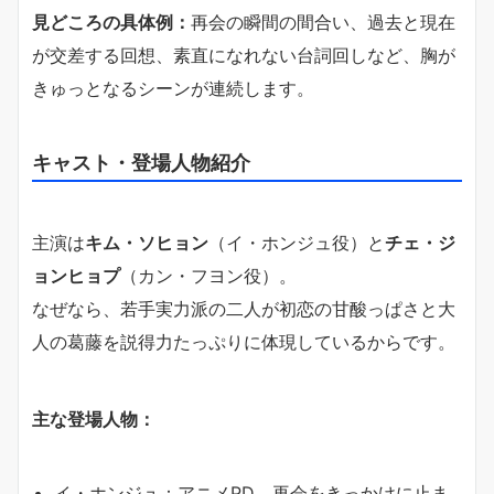
見どころの具体例：
再会の瞬間の間合い、過去と現在
が交差する回想、素直になれない台詞回しなど、胸が
きゅっとなるシーンが連続します。
キャスト・登場人物紹介
主演は
キム・ソヒョン
（イ・ホンジュ役）と
チェ・ジ
ョンヒョプ
（カン・フヨン役）。
なぜなら、若手実力派の二人が初恋の甘酸っぱさと大
人の葛藤を説得力たっぷりに体現しているからです。
主な登場人物：
イ・ホンジュ：アニメPD。再会をきっかけに止ま