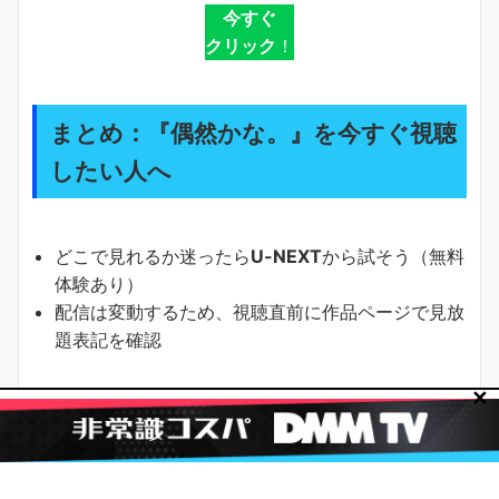
今すぐ
クリック
！
まとめ：『偶然かな。』を今すぐ視聴
したい人へ
どこで見れるか迷ったら
U-NEXT
から試そう（無料
体験あり）
配信は変動するため、視聴直前に作品ページで見放
題表記を確認
✕
コスパと使いやすさを両立した視聴の起点は
U-NEXT
です。
まず無料で試し、気に入れば継続。あなたの“偶然”が