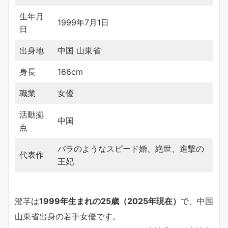
生年月
1999年7月1日
日
出身地
中国 山東省
身長
166cm
職業
女優
活動拠
中国
点
バラのようなスピード婚、絶世、進撃の
代表作
王妃
澄芓は
1999年生まれの25歳（2025年現在）
で、中国
山東省出身の若手女優です。