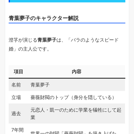
青葉夢子のキャラクター解説
澄芓が演じる
青葉夢子
は、「バラのようなスピード
婚」の主人公です。
項目
内容
名前
青葉夢子
立場
薔薇財閥のトップ（身分を隠している）
元恋人・凱一のために学業を犠牲にして起
過去
業
7年間
世界一の財閥「薔薇財閥」を築き上げた