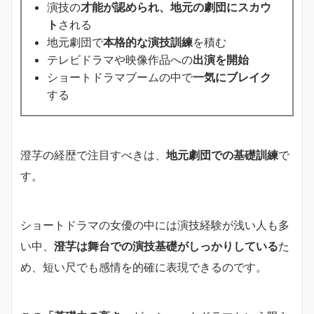
演技の
才能が認められ、地元の劇団にスカウ
ト
される
地元劇団で
本格的な演技訓練
を積む
テレビドラマや映像作品への
出演を開始
ショートドラマブームの中で
一気にブレイク
する
澄芓の経歴で注目すべきは、
地元劇団での基礎訓練
で
す。
ショートドラマの女優の中には演技経験が浅い人も多
い中、
澄芓は舞台での演技基礎がしっかりしている
た
め、短い尺でも感情を的確に表現できるのです。