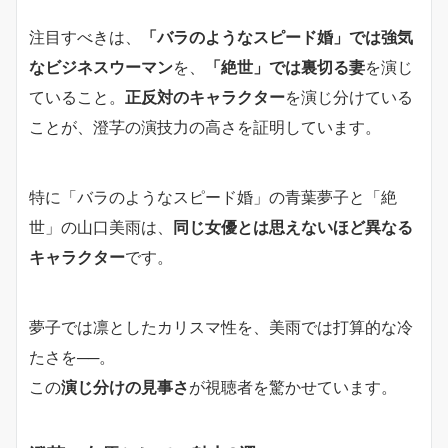
注目すべきは、
「バラのようなスピード婚」では強気
なビジネスウーマン
を、
「絶世」では裏切る妻
を演じ
ていること。
正反対のキャラクター
を演じ分けている
ことが、澄芓の演技力の高さを証明しています。
特に「バラのようなスピード婚」の青葉夢子と「絶
世」の山口美雨は、
同じ女優とは思えないほど異なる
キャラクター
です。
夢子では凛としたカリスマ性を、美雨では打算的な冷
たさを──。
この
演じ分けの見事さ
が視聴者を驚かせています。