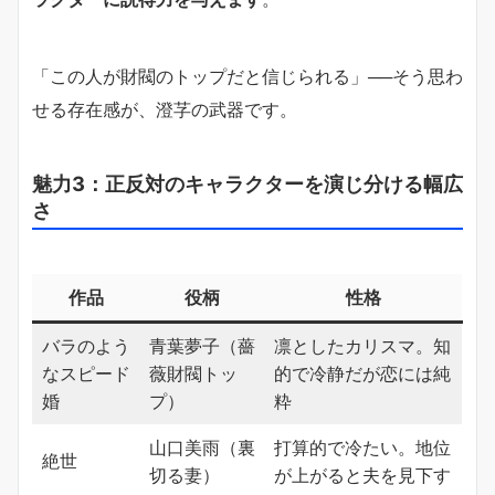
「この人が財閥のトップだと信じられる」──そう思わ
せる存在感が、澄芓の武器です。
魅力3：正反対のキャラクターを演じ分ける幅広
さ
作品
役柄
性格
バラのよう
青葉夢子（薔
凛としたカリスマ。知
なスピード
薇財閥トッ
的で冷静だが恋には純
婚
プ）
粋
山口美雨（裏
打算的で冷たい。地位
絶世
切る妻）
が上がると夫を見下す