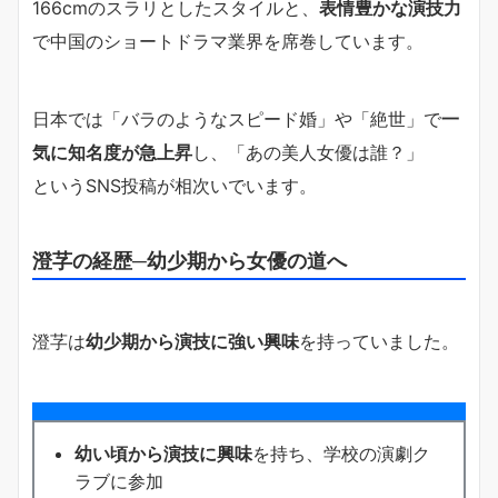
166cmのスラリとしたスタイルと、
表情豊かな演技力
で中国のショートドラマ業界を席巻しています。
日本では「バラのようなスピード婚」や「絶世」で
一
気に知名度が急上昇
し、「あの美人女優は誰？」
というSNS投稿が相次いでいます。
澄芓の経歴─幼少期から女優の道へ
澄芓は
幼少期から演技に強い興味
を持っていました。
幼い頃から演技に興味
を持ち、学校の演劇ク
ラブに参加