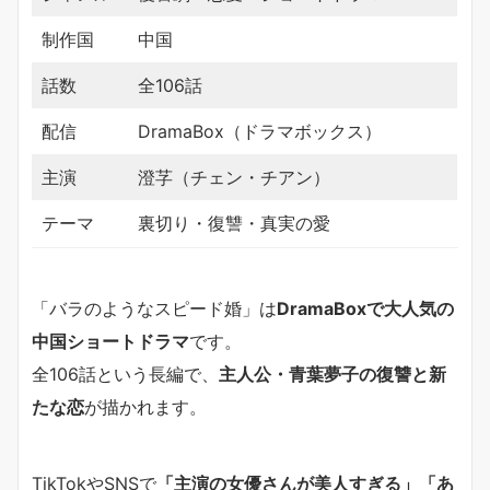
制作国
中国
話数
全106話
配信
DramaBox（ドラマボックス）
主演
澄芓（チェン・チアン）
テーマ
裏切り・復讐・真実の愛
「バラのようなスピード婚」は
DramaBoxで大人気の
中国ショートドラマ
です。
全106話という長編で、
主人公・青葉夢子の復讐と新
たな恋
が描かれます。
TikTokやSNSで
「主演の女優さんが美人すぎる」「あ