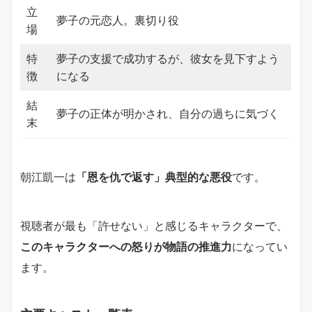
立
夢子の元恋人。裏切り役
場
特
夢子の支援で成功するが、彼女を見下すよう
徴
になる
結
夢子の正体が明かされ、自分の過ちに気づく
末
朝江凱一は
「恩を仇で返す」典型的な悪役
です。
視聴者が最も「許せない」と感じるキャラクターで、
このキャラクターへの怒りが物語の推進力
になってい
ます。