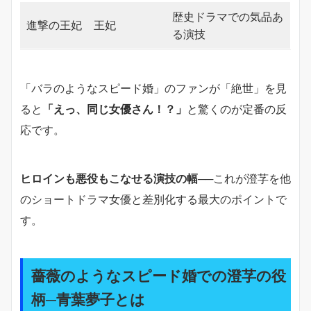
歴史ドラマでの気品あ
進撃の王妃
王妃
る演技
「バラのようなスピード婚」のファンが「絶世」を見
ると
「えっ、同じ女優さん！？」
と驚くのが定番の反
応です。
ヒロインも悪役もこなせる演技の幅
──これが澄芓を他
のショートドラマ女優と差別化する最大のポイントで
す。
薔薇のようなスピード婚での澄芓の役
柄─青葉夢子とは