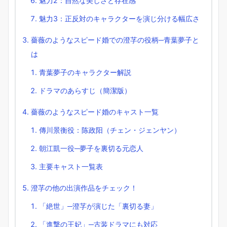
魅力2：自然な美しさと存在感
魅力3：正反対のキャラクターを演じ分ける幅広さ
薔薇のようなスピード婚での澄芓の役柄─青葉夢子と
は
青葉夢子のキャラクター解説
ドラマのあらすじ（簡潔版）
薔薇のようなスピード婚のキャスト一覧
傳川景衡役：陈政阳（チェン・ジェンヤン）
朝江凱一役─夢子を裏切る元恋人
主要キャスト一覧表
澄芓の他の出演作品をチェック！
「絶世」─澄芓が演じた「裏切る妻」
「進撃の王妃」─古装ドラマにも対応