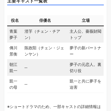
主要キャスト一覧表
役名
俳優名
立場
青葉
澄芓（チェン・チア
主人公。薔薇財閥
夢子
ン）
トップ
傳川
陈政阳（チェン・ジェ
夢子の新パートナ
景衡
ンヤン）
ー
朝江
夢子の元恋人。裏
─
凱一
切り役
凱一
凱一と共に夢子を
─
の母
迫害
※ショートドラマのため、一部キャストの詳細情報は