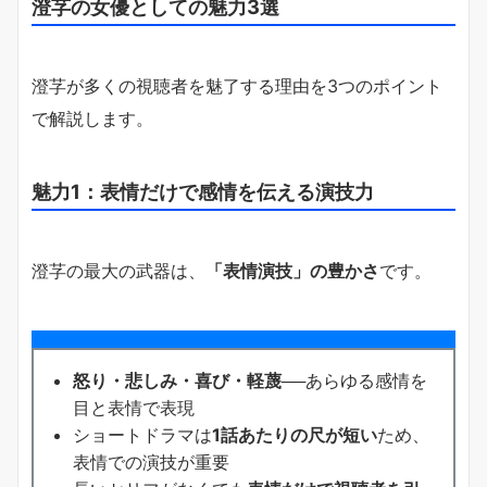
澄芓の女優としての魅力3選
澄芓が多くの視聴者を魅了する理由を3つのポイント
で解説します。
魅力1：表情だけで感情を伝える演技力
澄芓の最大の武器は、
「表情演技」の豊かさ
です。
怒り・悲しみ・喜び・軽蔑
──あらゆる感情を
目と表情で表現
ショートドラマは
1話あたりの尺が短い
ため、
表情での演技が重要