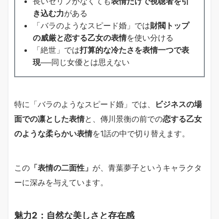
長いセリフがなくても
表情だけで視聴者を引
き込む力
がある
「バラのようなスピード婚」では
財閥トップ
の威厳と恋する乙女の表情
を使い分ける
「絶世」では
打算的な冷たさを表情一つで表
現
──同じ女優とは思えない
特に「バラのようなスピード婚」では、
ビジネスの場
面での凛とした表情
と、傳川景衡の前での
恋する乙女
のような柔らかい表情
を1話の中で切り替えます。
この
「表情の二面性」
が、青葉夢子というキャラクタ
ーに深みを与えています。
魅力2：自然な美しさと存在感