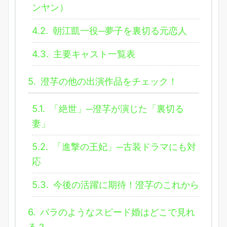
ンヤン）
4.2.
朝江凱一役─夢子を裏切る元恋人
4.3.
主要キャスト一覧表
5.
澄芓の他の出演作品をチェック！
5.1.
「絶世」─澄芓が演じた「裏切る
妻」
5.2.
「進撃の王妃」─古装ドラマにも対
応
5.3.
今後の活躍に期待！澄芓のこれから
6.
バラのようなスピード婚はどこで見れ
る？