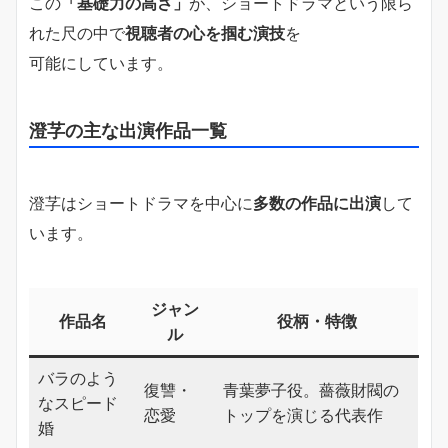
この
「基礎力の高さ」
が、ショートドラマという限ら
れた尺の中で
視聴者の心を掴む演技
を
可能にしています。
澄芓の主な出演作品一覧
澄芓はショートドラマを中心に
多数の作品に出演
して
います。
ジャン
作品名
役柄・特徴
ル
バラのよう
復讐・
青葉夢子役。薔薇財閥の
なスピード
恋愛
トップを演じる代表作
婚