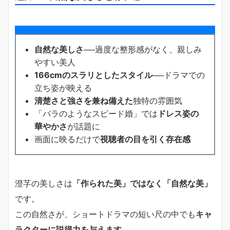
自然な美しさ
──過度な整形感がなく、親しみ
やすい美人
166cmのスラリとしたスタイル
──ドラマでの
立ち姿が映える
清楚さと強さを兼ね備えた
独特の雰囲気
「バラのようなスピード婚」では
ドレス姿の
華やかさ
が話題に
画面に映るだけで
視聴者の目を引く存在感
澄芓の美しさは
「作られた美」ではなく「自然な美」
です。
この自然さが、ショートドラマの短い尺の中でも
キャ
ラクターに説得力を与えます
。