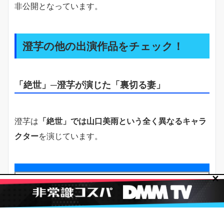
非公開となっています。
澄芓の他の出演作品をチェック！
「絶世」─澄芓が演じた「裏切る妻」
澄芓は
「絶世」では山口美雨という全く異なるキャラ
クター
を演じています。
✕
「絶世」では
夫を見下して離婚を切り出す妻
を演じる
「バラのようなスピード婚」とは
正反対の役
柄