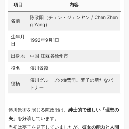
項目
内容
陈政阳（チェン・ジェンヤン / Chen Zhen
名前
g Yang）
生年月
1992年9月1日
日
出身地
中国 江蘇省徐州市
役名
傳川景衡
傳川グループの御曹司。夢子の新たなパー
役柄
トナー
傳川景衡を演じる陈政阳は、
紳士的で優しい「理想の
夫」
を好演しています。
当初は夢子を見下していましたが、
彼女の能力と人間