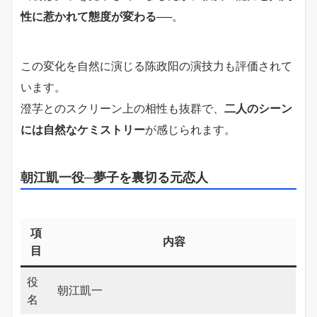
性に惹かれて態度が変わる
──。
この変化を自然に演じる陈政阳の演技力も評価されて
います。
澄芓とのスクリーン上の相性も抜群で、
二人のシーン
には自然なケミストリー
が感じられます。
朝江凱一役─夢子を裏切る元恋人
項
内容
目
役
朝江凱一
名