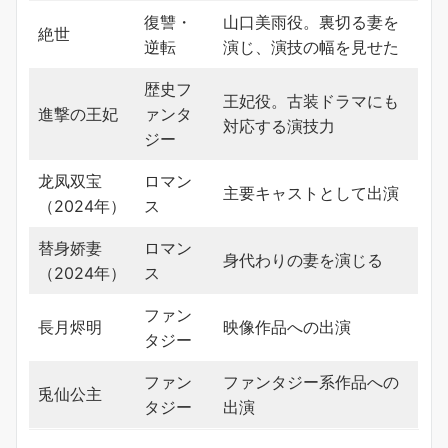
復讐・
山口美雨役。裏切る妻を
絶世
逆転
演じ、演技の幅を見せた
歴史フ
王妃役。古装ドラマにも
進撃の王妃
ァンタ
対応する演技力
ジー
龙凤双宝
ロマン
主要キャストとして出演
（2024年）
ス
替身娇妻
ロマン
身代わりの妻を演じる
（2024年）
ス
ファン
長月烬明
映像作品への出演
タジー
ファン
ファンタジー系作品への
兎仙公主
タジー
出演