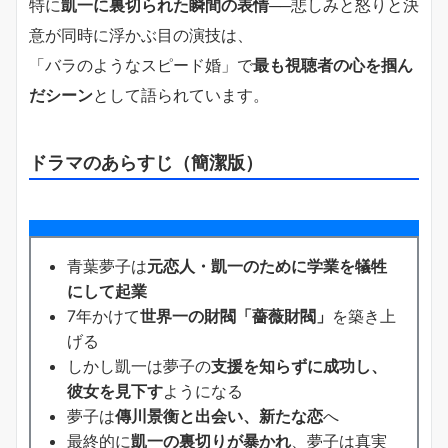
特に
凱一に裏切られた瞬間の表情
──悲しみと怒りと決
意が同時に浮かぶ目の演技は、
「バラのようなスピード婚」で
最も視聴者の心を掴ん
だシーン
として語られています。
ドラマのあらすじ（簡潔版）
青葉夢子は
元恋人・凱一のために学業を犠牲
にして起業
7年かけて
世界一の財閥「薔薇財閥」
を築き上
げる
しかし凱一は夢子の
支援を知らずに成功し、
彼女を見下す
ようになる
夢子は
傳川景衡と出会い、新たな恋
へ
最終的に
凱一の裏切りが暴かれ
、夢子は真実