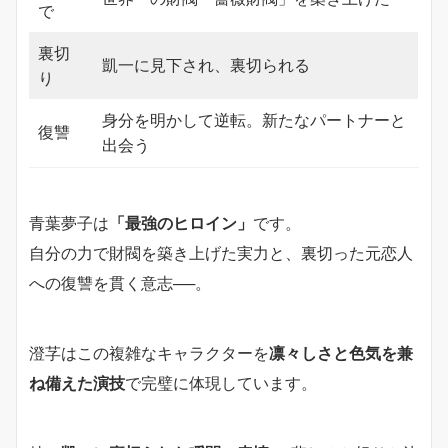
で
裏切
凱一に見下され、裏切られる
り
身分を明かして逆転。新たなパートナーと
復讐
出会う
青葉夢子は
「最強のヒロイン」
です。
自分の力で財閥を築き上げた実力と、裏切った元恋人
への復讐を貫く意志──。
澄芓はこの複雑なキャラクターを
凛々しさと色気を兼
ね備えた演技
で完璧に体現しています。