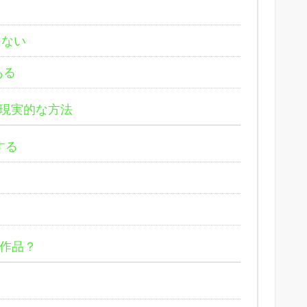
きない
ある
現実的な方法
する
作品？