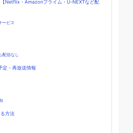
tflix・Amazonプライム・U-NEXTなど配
サービス
れも配信なし
予定・再放送情報
由
見る方法