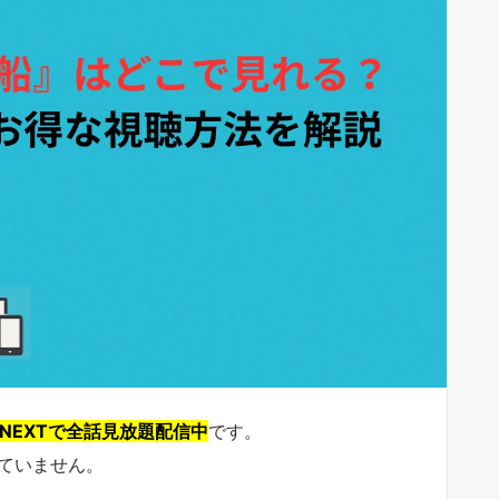
-NEXTで全話見放題配信中
です。
されていません。