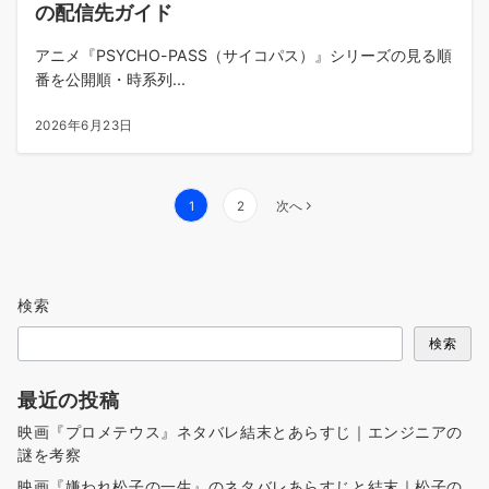
の配信先ガイド
アニメ『PSYCHO-PASS（サイコパス）』シリーズの見る順
番を公開順・時系列...
2026年6月23日
投
1
2
次へ
稿
の
ペ
検索
ー
ジ
検索
送
り
最近の投稿
映画『プロメテウス』ネタバレ結末とあらすじ｜エンジニアの
謎を考察
映画『嫌われ松子の一生』のネタバレあらすじと結末｜松子の