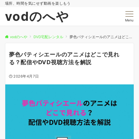
場所、時間を気にせず動画を楽しもう
vodのへや
Menu
vodのへや
DVD宅配レンタル
夢色パティシエールのアニメはどこで見れる？配信やDVD視聴方法を解説
夢色パティシエールのアニメはどこで見れ
る？配信やDVD視聴方法を解説
2026年4月7日