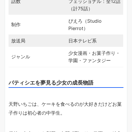
話数
フェッショナル：全12話
（計75話）
ぴえろ（Studio
制作
Pierrot）
放送局
日本テレビ系
少女漫画・お菓子作り・
ジャンル
学園・ファンタジー
パティシエを夢見る少女の成長物語
天野いちごは、ケーキを食べるのが大好きだけどお菓
子作りは初心者の中学生。