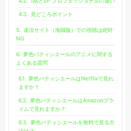
4.2.
1期とSP プロフェッショナルの違い
4.3.
見どころポイント
5.
違法サイト（海賊版）での視聴は絶対
NG
6.
夢色パティシエールのアニメに関する
よくある質問
6.1.
夢色パティシエールはNetflixで見れ
ますか？
6.2.
夢色パティシエールはAmazonプラ
イムで見れますか？
6.3.
夢色パティシエールを無料で見る方
法は？