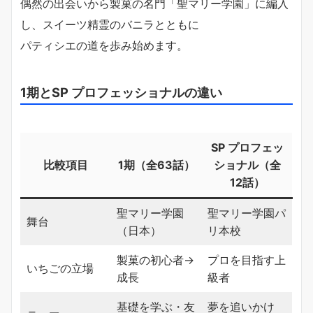
偶然の出会いから製菓の名門「聖マリー学園」に編入
し、スイーツ精霊のバニラとともに
パティシエの道を歩み始めます。
1期とSP プロフェッショナルの違い
SP プロフェッ
比較項目
1期（全63話）
ショナル（全
12話）
聖マリー学園
聖マリー学園パ
舞台
（日本）
リ本校
製菓の初心者→
プロを目指す上
いちごの立場
成長
級者
基礎を学ぶ・友
夢を追いかけ