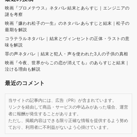
映画『プロメテウス』ネタバレ結末とあらすじ｜エンジニアの
謎を考察
映画『嫌われ松子の一生』のネタバレあらすじと結末｜松子の
最期を解説
コラテラルネタバレ｜結末とヴィンセントの正体・ラストの意
味を解説
罪の声ネタバレ｜結末と犯人・声を使われた3人の子供の真相
映画『今夜、世界からこの恋が消えても』のあらすじと結末｜
泣ける理由も解説
最近のコメント
当サイトの記事内には、広告（PR）が含まれています。
リンクを経由して商品・サービスの申込みがあった場合、運営
者に報酬が発生することがあります。
ただし、掲載内容はできる限り正確な情報を提供するよう努め
ており、利用者に不利益がないよう心掛けています。