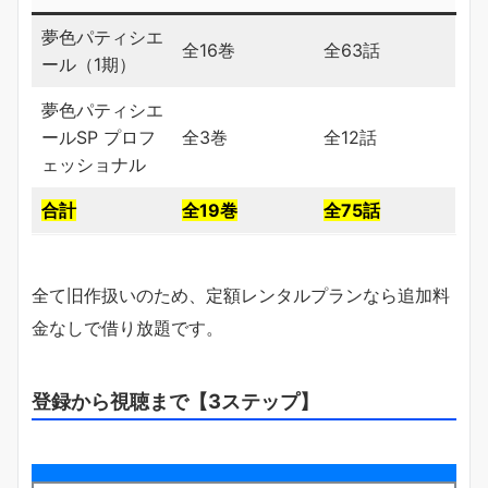
夢色パティシエ
全16巻
全63話
ール（1期）
夢色パティシエ
ールSP プロフ
全3巻
全12話
ェッショナル
合計
全19巻
全75話
全て旧作扱いのため、定額レンタルプランなら追加料
金なしで借り放題です。
登録から視聴まで【3ステップ】