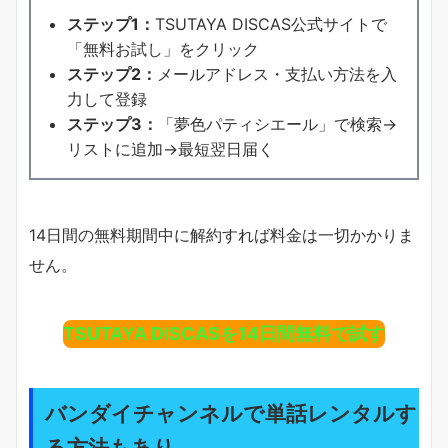
ステップ1：
TSUTAYA DISCAS公式サイトで
「無料お試し」をクリック
ステップ2：
メールアドレス・支払い方法を入
力して登録
ステップ3：
「夢色パティシエール」で検索→
リストに追加→最短翌日届く
14日間の無料期間中に解約すれば料金は一切かかりま
せん。
TSUTAYA DISCASを14日間無料で試す
バンダイチャンネルで単話レンタルす
る方法もあり