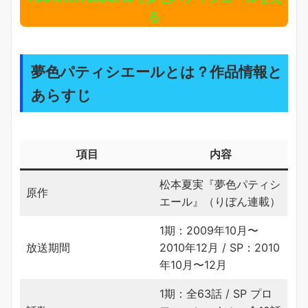
る
夢色パティシエールとは？作品情報と
あらすじ
項目
内容
松本夏実『夢色パティシ
原作
エール』（りぼん連載）
1期：2009年10月〜
放送期間
2010年12月 / SP：2010
年10月〜12月
1期：全63話 / SP プロ