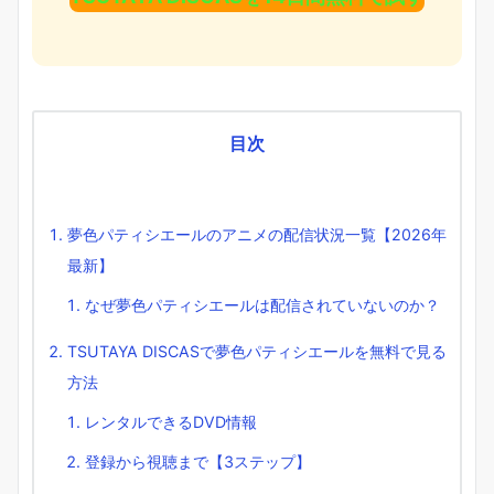
目次
夢色パティシエールのアニメの配信状況一覧【2026年
最新】
なぜ夢色パティシエールは配信されていないのか？
TSUTAYA DISCASで夢色パティシエールを無料で見る
方法
レンタルできるDVD情報
登録から視聴まで【3ステップ】