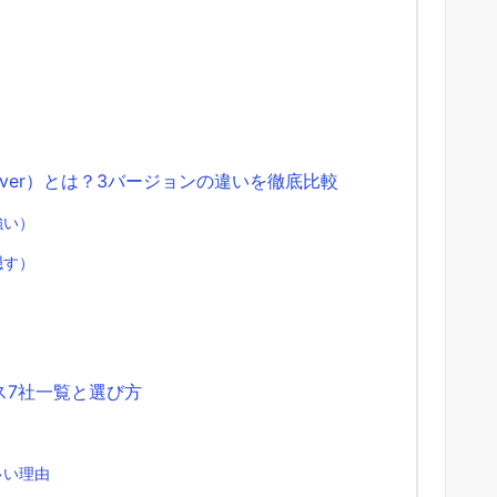
ver）とは？3バージョンの違いを徹底比較
強い）
隠す）
）
ス7社一覧と選び方
多い理由