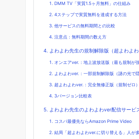
DMM TV「実質1.5ヶ月無料」の仕組み
4ステップで実質無料を達成する方法
他サービスの無料期間との比較
注意点：無料期間の数え方
よわよわ先生の規制解除版（超よわよわ
オンエアver.：地上波放送版（最も規制が
よわよわver.：一部規制解除版（謎の光で
超よわよわver.：完全無修正版（規制ゼロ
3バージョン比較表
よわよわ先生のよわよわver配信サービ
コスパ最優先ならAmazon Prime Video
結局「超よわよわver.に切り替える」人が