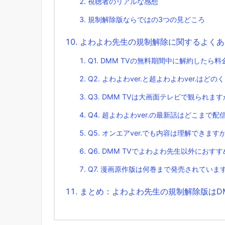
視聴者のリアルな感想
規制解除版ならではの3つの見どころ
よわよわ先生の規制解除に関するよくあ
Q1. DMM TVの無料期間中に解約したら
Q2. よわよわver.と超よわよわver.はど
Q3. DMM TVは大画面テレビで観られま
Q4. 超よわよわver.の最新話はどこまで
Q5. オンエアver.でも内容は理解できます
Q6. DMM TVでよわよわ先生以外におす
Q7. 漫画原作版は何巻まで発売されていま
まとめ：よわよわ先生の規制解除版はDM