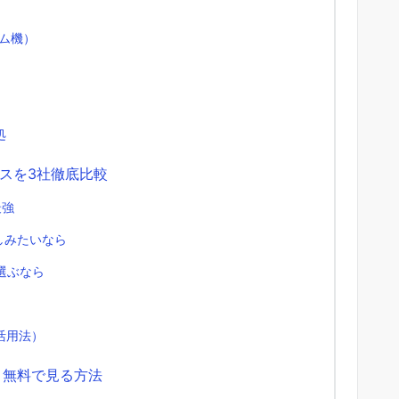
ム機）
処
スを3社徹底比較
最強
楽しみたいなら
選ぶなら
活用法）
月無料で見る方法