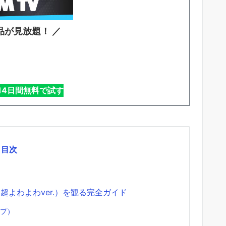
品が見放題！ ／
を14日間無料で試す
目次
超よわよわver.）を観る完全ガイド
ップ）