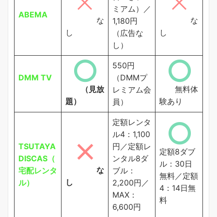
ミアム）／
ABEMA
な
な
1,180円
し
し
（広告な
し）
550円
DMM TV
（DMMプ
（見放
無料体
レミアム会
題）
験あり
員）
定額レンタ
ル4：1,100
TSUTAYA
円／定額レ
定額8ダブ
DISCAS（
ンタル8ダ
ル：30日
な
宅配レンタ
ブル：
無料／定額
し
ル）
2,200円／
4：14日無
MAX：
料
6,600円