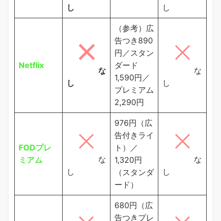
し
し
（参考）広
告つき890
円／スタン
Netflix
ダード
な
な
1,590円／
し
し
プレミアム
2,290円
976円（広
告付きライ
FODプレ
ト）／
な
な
ミアム
1,320円
し
し
（スタンダ
ード）
680円（広
告つきプレ