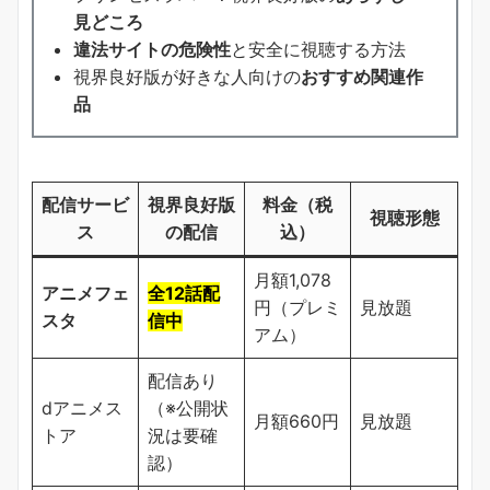
見どころ
違法サイトの危険性
と安全に視聴する方法
視界良好版が好きな人向けの
おすすめ関連作
品
配信サービ
視界良好版
料金（税
視聴形態
ス
の配信
込）
月額1,078
アニメフェ
全12話配
円（プレミ
見放題
スタ
信中
アム）
配信あり
dアニメス
（※公開状
月額660円
見放題
トア
況は要確
認）