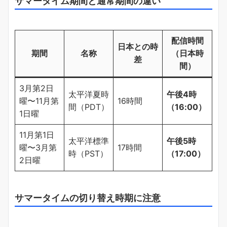
サマータイム期間と通常期間の違い
配信時間
日本との時
期間
名称
（日本時
差
間）
3月第2日
太平洋夏時
午後4時
曜〜11月第
16時間
間（PDT）
（16:00）
1日曜
11月第1日
太平洋標準
午後5時
曜〜3月第
17時間
時（PST）
（17:00）
2日曜
サマータイムの切り替え時期に注意