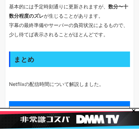
基本的には予定時刻通りに更新されますが、
数分〜十
数分程度のズレ
が生じることがあります。
字幕の最終準備やサーバーの負荷状況によるもので、
少し待てば表示されることがほとんどです。
まとめ
Netflixの配信時間について解説しました。
✕
Netflixオリジナル作品
：日本時間
午後4時
（16:00）
or
午後5時（17:00）
に全世界同時
配信
サマータイム中（3月〜11月）は16時、通常期