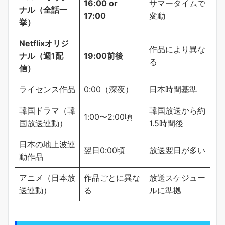
16:00 or
サマータイムで
ナル（全話一
17:00
変動
挙）
Netflixオリジ
作品により異な
ナル（週1配
19:00前後
る
信）
ライセンス作品
0:00（深夜）
日本時間基準
韓国ドラマ（韓
韓国放送から約
1:00〜2:00頃
国放送連動）
1.5時間後
日本の地上波連
翌日0:00頃
放送翌日が多い
動作品
アニメ（日本放
作品ごとに異な
放送スケジュー
送連動）
る
ルに準拠