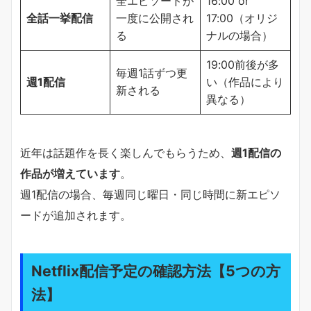
全エピソードが
16:00 or
全話一挙配信
一度に公開され
17:00（オリジ
る
ナルの場合）
19:00前後が多
毎週1話ずつ更
週1配信
い（作品により
新される
異なる）
近年は話題作を長く楽しんでもらうため、
週1配信の
作品が増えています
。
週1配信の場合、毎週同じ曜日・同じ時間に新エピソ
ードが追加されます。
Netflix配信予定の確認方法【5つの方
法】