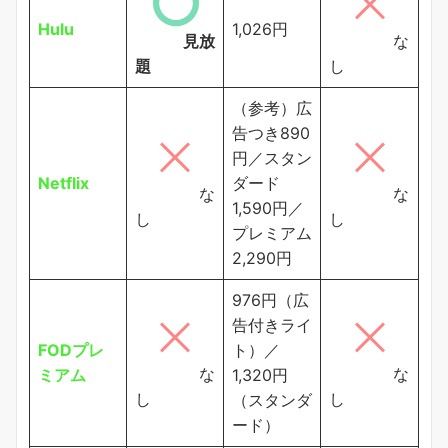
Hulu
1,026円
見放
な
題
し
（参考）広
告つき890
円／スタン
Netflix
ダード
な
な
1,590円／
し
し
プレミアム
2,290円
976円（広
告付きライ
FODプレ
ト）／
な
な
ミアム
1,320円
し
し
（スタンダ
ード）