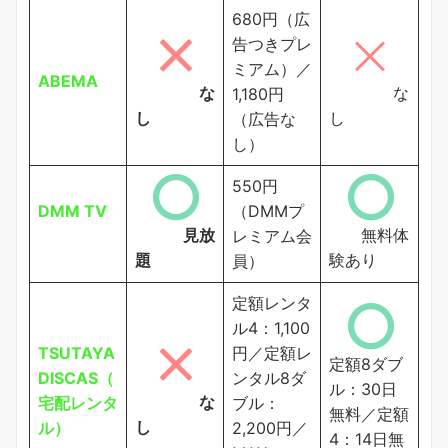
680円（広
告つきプレ
ミアム）／
ABEMA
な
な
1,180円
し
し
（広告な
し）
550円
DMM TV
（DMMプ
見放
無料体
レミアム会
題
験あり
員）
定額レンタ
ル4：1,100
TSUTAYA
円／定額レ
定額8ダブ
DISCAS（
ンタル8ダ
ル：30日
な
宅配レンタ
ブル：
無料／定額
し
ル）
2,200円／
4：14日無