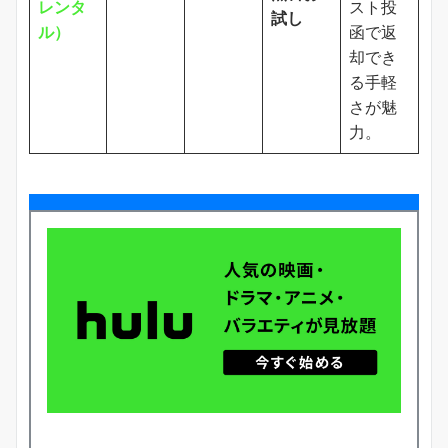
レンタ
スト投
試し
ル）
函で返
却でき
る手軽
さが魅
力。