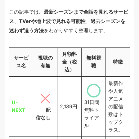
この記事では、
最新シーズンまで全話を見れるサービ
ス
、
TVerや地上波で見れる可能性
、
過去シーズンを
迷わず追う方法
をわかりやすく整理します。
月額料
サービ
視聴の
無料視
金（税
特徴
ス名
有無
聴
込）
最新作
や人気
アニメ
31日間
U-
2,189円
の配信
配
無料ト
NEXT
数はト
信なし
ライア
ップク
ル
ラス。