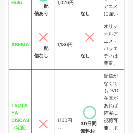
Hulu
1,026円
配
アニメ
信あり
なし
に強い
オリジ
ナルア
ニメ・
ABEMA
1,180円
配
バラエ
信なし
なし
ティは
豊富。
配信が
なくて
もDVD
在庫が
TSUTA
あれば
YA
確実に
DISCAS
1100円
視聴可
30日間
（宅配
～
能。ポ
無料お