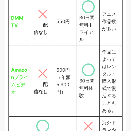
アニメ
30日間
DMM
550円
作品数
配
無料ト
TV
が多い
信なし
ライア
ル
作品に
よって
はレン
Amazo
600円
タル・
nプライ
（年額
30日間
購入形
配
ムビデ
5,900
無料体
式で復
信なし
オ
円）
験
活する
ことも
ある。
海外ド
ラマや