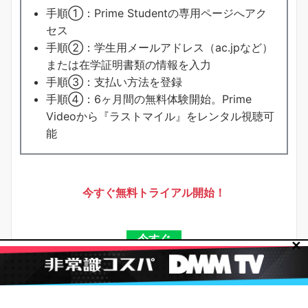
手順①：Prime Studentの専用ページへアク
セス
手順②：学生用メールアドレス（ac.jpなど）
または在学証明書類の情報を入力
手順③：支払い方法を登録
手順④：6ヶ月間の無料体験開始。Prime
Videoから『ラストマイル』をレンタル視聴可
能
今すぐ無料トライアル開始！
今すぐ
✕
クリック
！