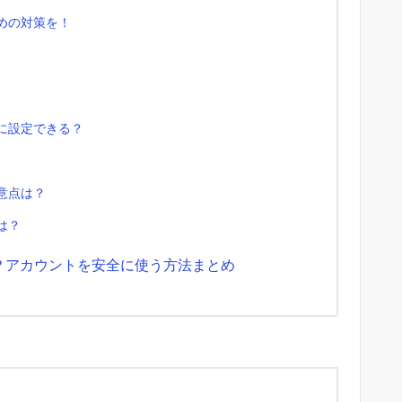
ための対策を！
て
とに設定できる？
意点は？
は？
能？アカウントを安全に使う方法まとめ