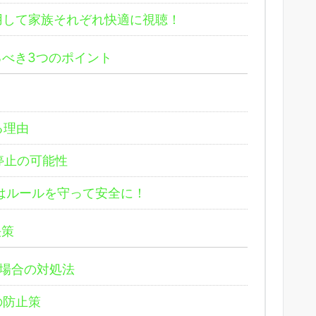
用して家族それぞれ快適に視聴！
るべき3つのポイント
る理由
停止の可能性
有はルールを守って安全に！
決策
場合の対処法
の防止策