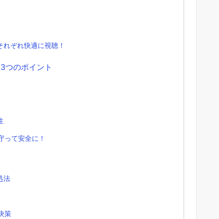
それぞれ快適に視聴！
き3つのポイント
性
を守って安全に！
処法
決策