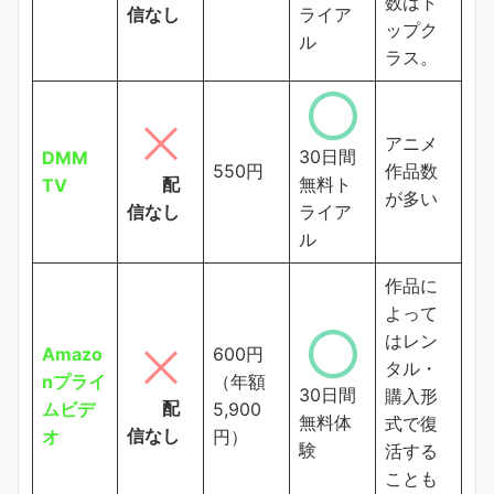
数はト
信なし
ライア
ップク
ル
ラス。
アニメ
30日間
DMM
550円
作品数
配
無料ト
TV
が多い
信なし
ライア
ル
作品に
よって
はレン
Amazo
600円
タル・
nプライ
（年額
30日間
購入形
配
ムビデ
5,900
無料体
式で復
信なし
オ
円）
験
活する
ことも