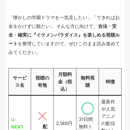
「懐かしの学園ドラマを一気見したい」「できればお
金をかけずに観たい」 そんな方に向けて、
合法・安
全・確実に『イケメンパラダイス』を楽しめる視聴ル
ート
を整理していますので、ぜひこのまま読み進めて
みてください。
月額料
サービ
視聴の
無料視
金（税
特徴
ス名
有無
聴
込）
最新作
や人気
アニメ
31日間
U-
2,189円
の配信
配
無料ト
NEXT