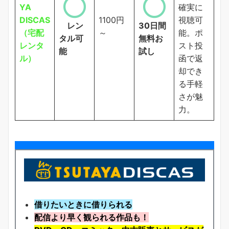
YA
確実に
DISCAS
1100円
視聴可
レン
30日間
（宅配
～
能。ポ
タル可
無料お
レンタ
スト投
能
試し
ル）
函で返
却でき
る手軽
さが魅
力。
借りたいときに借りられる
配信より早く観られる作品も！