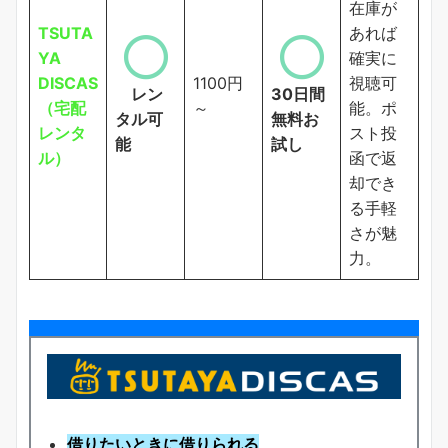
在庫が
TSUTA
あれば
YA
確実に
DISCAS
1100円
視聴可
レン
30日間
（宅配
～
能。ポ
タル可
無料お
レンタ
スト投
能
試し
ル）
函で返
却でき
る手軽
さが魅
力。
借りたいときに借りられる