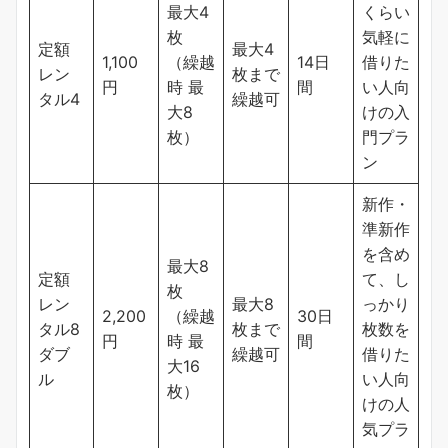
最大4
くらい
枚
気軽に
定額
最大4
1,100
（繰越
14日
借りた
レン
枚まで
円
時 最
間
い人向
タル4
繰越可
大8
けの入
枚）
門プラ
ン
新作・
準新作
を含め
最大8
定額
て、し
枚
レン
最大8
っかり
2,200
（繰越
30日
タル8
枚まで
枚数を
円
時 最
間
ダブ
繰越可
借りた
大16
ル
い人向
枚）
けの人
気プラ