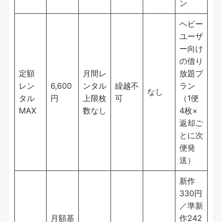
ン
ヘビー
ユーザ
ー向け
の借り
定額
月間レ
放題プ
レン
6,600
ンタル
繰越不
ラン
なし
タル
円
上限枚
可
（1便
MAX
数なし
4枚×
返却ご
とに次
便発
送）
新作
330円
／準新
月額基
作242