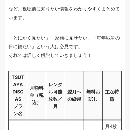
など、視聴前に知りたい情報をわかりやすくまとめて
います。
「とにかく見たい」「家族に見せたい」「毎年戦争の
日に観たい」という人は必見です。
それでは詳しく解説していきましょう！
TSUT
AYA
レンタ
月額料
DISC
ル可能
翌月へ
無料お
主な特
金（税
AS
枚数／
の繰越
試し
徴
込）
プラ
月
ン名
月4枚