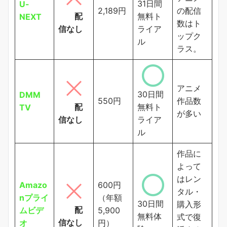
31日間
U-
2,189円
の配信
配
無料ト
NEXT
数はト
信なし
ライア
ップク
ル
ラス。
アニメ
30日間
DMM
550円
作品数
配
無料ト
TV
が多い
信なし
ライア
ル
作品に
よって
はレン
Amazo
600円
タル・
nプライ
（年額
30日間
購入形
配
ムビデ
5,900
無料体
式で復
信なし
オ
円）