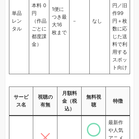
本料 0
円／旧
1便に
単品
円
作99
つき最
レン
（作品
－
なし
円＋枚
大16
タル
ごとに
数に応
枚まで
都度課
じた送
金）
料で利
用する
スポッ
ト向け
月額料
サービ
視聴の
無料視
金（税
特徴
ス名
有無
聴
込）
最新作
や人気
アニメ