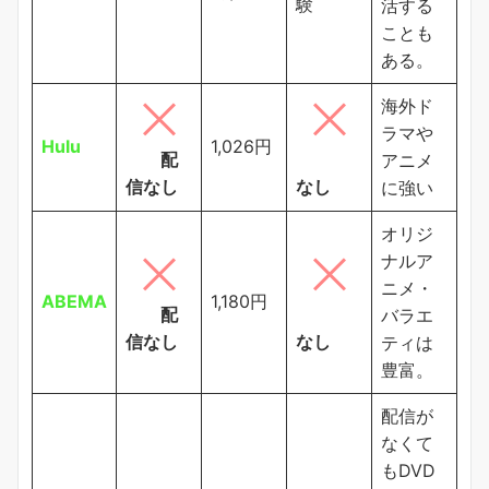
験
活する
ことも
ある。
海外ド
ラマや
Hulu
1,026円
配
アニメ
信なし
なし
に強い
オリジ
ナルア
ニメ・
ABEMA
1,180円
配
バラエ
信なし
なし
ティは
豊富。
配信が
なくて
もDVD