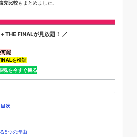
信先比較
もまとめました。
THE FINALが見放題！ ／
験可能
INALを検証
で銀魂を今すぐ観る
目次
る5つの理由