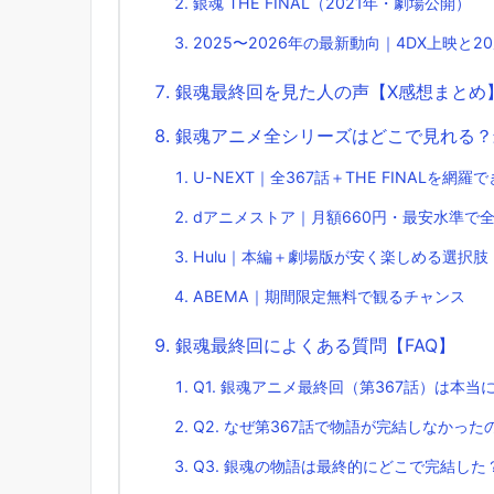
銀魂 THE FINAL（2021年・劇場公開）
2025〜2026年の最新動向｜4DX上映と2
銀魂最終回を見た人の声【X感想まとめ
銀魂アニメ全シリーズはどこで見れる？
U-NEXT｜全367話＋THE FINALを網
dアニメストア｜月額660円・最安水準で
Hulu｜本編＋劇場版が安く楽しめる選択肢
ABEMA｜期間限定無料で観るチャンス
銀魂最終回によくある質問【FAQ】
Q1. 銀魂アニメ最終回（第367話）は本当
Q2. なぜ第367話で物語が完結しなかった
Q3. 銀魂の物語は最終的にどこで完結した