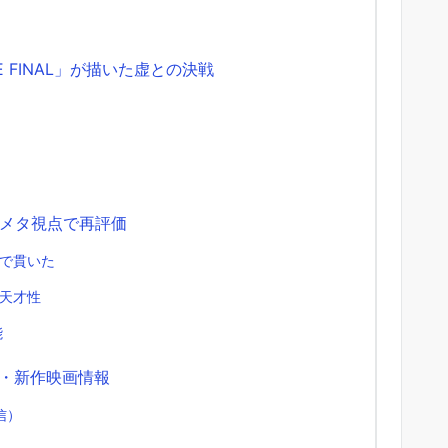
 FINAL」が描いた虚との決戦
メタ視点で再評価
で貫いた
天才性
能
AL・新作映画情報
配信）