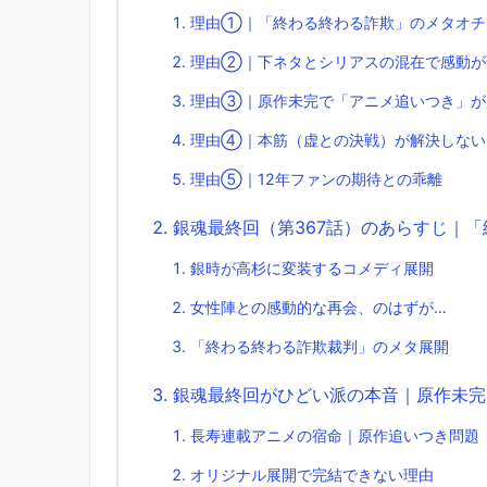
理由①｜「終わる終わる詐欺」のメタオチ
理由②｜下ネタとシリアスの混在で感動が
理由③｜原作未完で「アニメ追いつき」が
理由④｜本筋（虚との決戦）が解決しない
理由⑤｜12年ファンの期待との乖離
銀魂最終回（第367話）のあらすじ｜
銀時が高杉に変装するコメディ展開
女性陣との感動的な再会、のはずが…
「終わる終わる詐欺裁判」のメタ展開
銀魂最終回がひどい派の本音｜原作未完
長寿連載アニメの宿命｜原作追いつき問題
オリジナル展開で完結できない理由