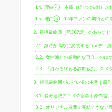
1.4.
理由④｜本筋（虚との決戦）が
1.5.
理由⑤｜12年ファンの期待との
2.
銀魂最終回（第367話）のあらす
2.1.
銀時が高杉に変装するコメディ展
2.2.
女性陣との感動的な再会、のは
2.3.
「終わる終わる詐欺裁判」のメ
3.
銀魂最終回がひどい派の本音｜原作
3.1.
長寿連載アニメの宿命｜原作追い
3.2.
オリジナル展開で完結できない