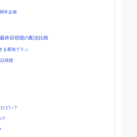
0周年企画
】
最終回視聴の配信比較
羅できる最強プラン
全話視聴
にひどい？
の？
？