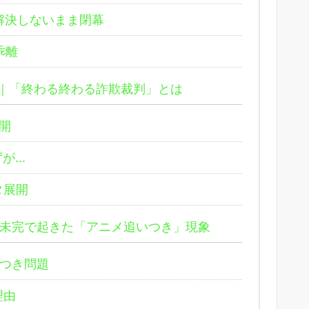
解決しないまま閉幕
乖離
じ｜「終わる終わる詐欺裁判」とは
開
ずが…
タ展開
未完で起きた「アニメ追いつき」現象
つき問題
理由