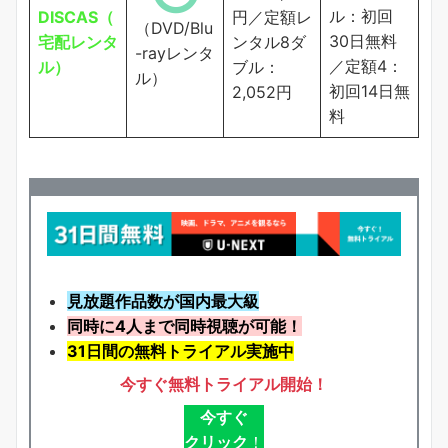
ル：初回
DISCAS（
円／定額レ
（DVD/Blu
30日無料
宅配レンタ
ンタル8ダ
-rayレンタ
／定額4：
ル）
ブル：
ル）
初回14日無
2,052円
料
見放題作品数が国内最大級
同時に4人まで同時視聴が可能！
31日間の無料トライアル実施中
今すぐ無料トライアル開始！
今すぐ
クリック
！