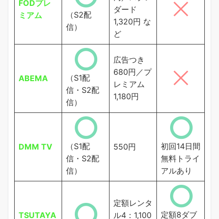
FODプレ
ダード
（S2配
ミアム
1,320円 な
信）
ど
広告つき
680円／プ
（S1配
ABEMA
レミアム
信・S2配
1,180円
信）
（S1配
初回14日間
DMM TV
550円
信・S2配
無料トライ
信）
アルあり
定額レンタ
定額8ダブ
TSUTAYA
ル4：1,100