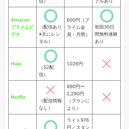
信）
アルあり
Amazon
600円（プ
（配信あり
初回30日
プライムビ
ライム会
※主にレン
間無料体験
デオ
員・月間）
タル）
あり
Hulu
1,026円
（S2配
信）
890円〜
2,290円
Netflix
（配信情報
（プランに
なし）
より）
ライト976
円／スタン