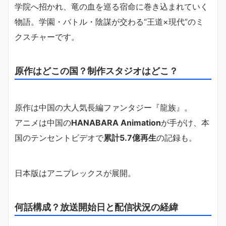
学院へ招かれ、竜の血を巡る宿命に巻き込まれていく
物語。学園・バトル・陰謀が交わる“王道×現代”のミ
クスチャーです。
原作はどこの国？制作スタジオはどこ？
原作は中国の大人気長編ファンタジー『龍族』。
アニメは中国の
HANABARA Animation
が手がけ、本
国のテンセントビデオで
累計5.7億再生
の記録も。
日本版はアニプレックスが展開。
何話構成？放送開始日と配信状況の経緯