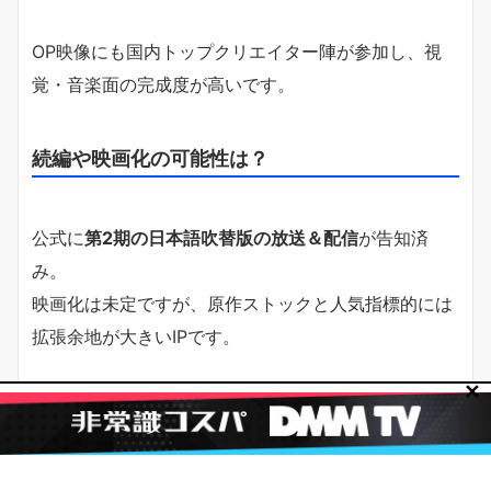
OP映像にも国内トップクリエイター陣が参加し、視
覚・音楽面の完成度が高いです。
続編や映画化の可能性は？
公式に
第2期の日本語吹替版の放送＆配信
が告知済
み。
映画化は未定ですが、原作ストックと人気指標的には
拡張余地が大きいIPです。
✕
今すぐ無料トライアル開始！
今すぐ