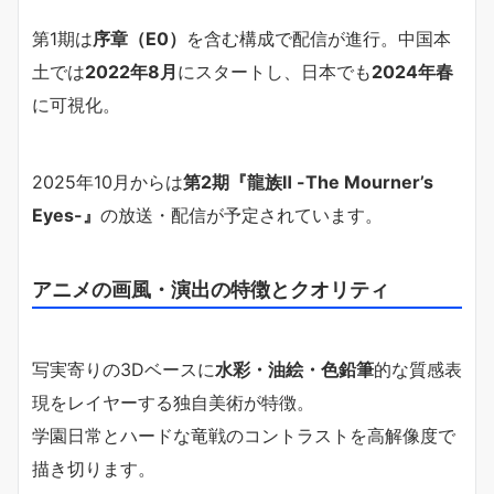
第1期は
序章（E0）
を含む構成で配信が進行。中国本
土では
2022年8月
にスタートし、日本でも
2024年春
に可視化。
2025年10月からは
第2期『龍族Ⅱ -The Mourner’s
Eyes-』
の放送・配信が予定されています。
アニメの画風・演出の特徴とクオリティ
写実寄りの3Dベースに
水彩・油絵・色鉛筆
的な質感表
現をレイヤーする独自美術が特徴。
学園日常とハードな竜戦のコントラストを高解像度で
描き切ります。