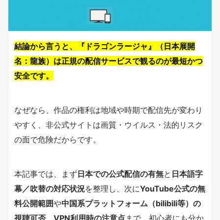
結論から言うと、『ドラゴンラージャ』（日本展開
名：龍族）は正規の配信サービスで観るのが最短かつ
安全です。
なぜなら、作品の権利は地域や時期で配信先が変わり
やすく、非公式サイトは画質・ウイルス・法的リスク
の面で危険だからです。
本記事では、まず
日本での公式配信の有無
と
日本語字
幕／吹替の対応状況
を整理し、次に
YouTube公式の無
料公開範囲
や
中国系プラットフォーム（bilibili等）の
視聴可否
、
VPN利用時の注意点
まで、初心者にも分か