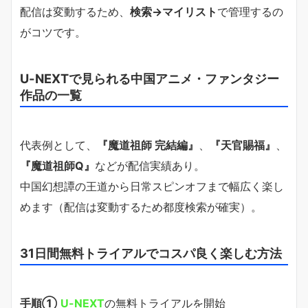
配信は変動するため、
検索→マイリスト
で管理するの
がコツです。
U-NEXTで見られる中国アニメ・ファンタジー
作品の一覧
代表例として、
『魔道祖師 完結編』
、
『天官賜福』
、
『魔道祖師Q』
などが配信実績あり。
中国幻想譚の王道から日常スピンオフまで幅広く楽し
めます（配信は変動するため都度検索が確実）。
31日間無料トライアルでコスパ良く楽しむ方法
手順①
U-NEXT
の無料トライアルを開始