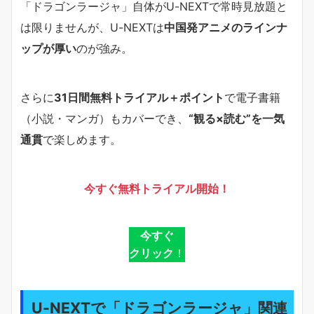
「ドラゴンラージャ」自体がU-NEXTで常時見放題と
は限りませんが、U-NEXTは
中国発アニメのラインナ
ップが厚い
のが強み。
さらに
31日間無料トライアル＋ポイント
で電子書籍
（小説・マンガ）もカバーでき、
“観る×読む”を一気
通貫
で楽しめます。
今すぐ無料トライアル開始！
今すぐ
クリック
！
U-NEXTで「ドラゴンラージャ」関連