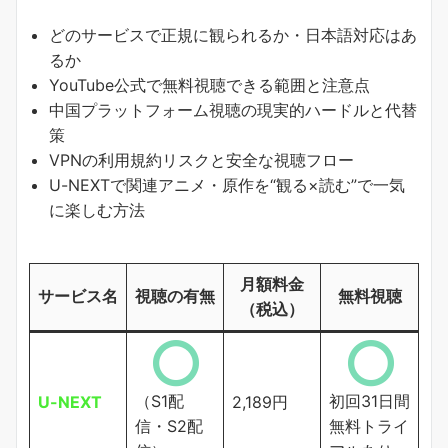
どのサービスで正規に観られるか・日本語対応はあ
るか
YouTube公式で無料視聴できる範囲と注意点
中国プラットフォーム視聴の現実的ハードルと代替
策
VPNの利用規約リスクと安全な視聴フロー
U-NEXTで関連アニメ・原作を“観る×読む”で一気
に楽しむ方法
月額料金
サービス名
視聴の有無
無料視聴
（税込）
（S1配
初回31日間
U-NEXT
2,189円
信・S2配
無料トライ