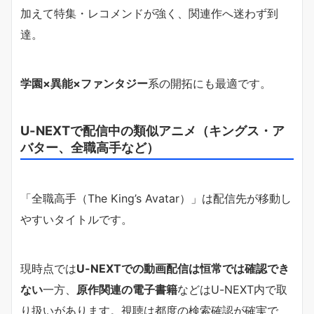
加えて特集・レコメンドが強く、関連作へ迷わず到
達。
学園×異能×ファンタジー
系の開拓にも最適です。
U-NEXTで配信中の類似アニメ（キングス・ア
バター、全職高手など）
「全職高手（The King’s Avatar）」は配信先が移動し
やすいタイトルです。
現時点では
U-NEXTでの動画配信は恒常では確認でき
ない
一方、
原作関連の電子書籍
などはU-NEXT内で取
り扱いがあります。視聴は都度の検索確認が確実で