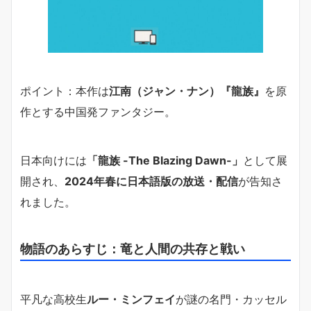
ポイント：本作は
江南（ジャン・ナン）『龍族』
を原
作とする中国発ファンタジー。
日本向けには
「龍族 -The Blazing Dawn-」
として展
開され、
2024年春に日本語版の放送・配信
が告知さ
れました。
物語のあらすじ：竜と人間の共存と戦い
平凡な高校生
ルー・ミンフェイ
が謎の名門・カッセル