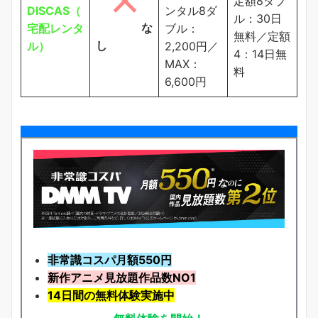
定額8ダブ
DISCAS（
ンタル8ダ
ル：30日
な
宅配レンタ
ブル：
無料／定額
し
ル）
2,200円／
4：14日無
MAX：
料
6,600円
非常識コスパ月額550円
新作アニメ見放題
作品
数NO1
14日間の無料体験実施中