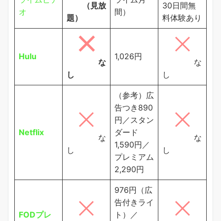
（見放
30日間無
オ
間）
題）
料体験あり
Hulu
1,026円
な
な
し
し
（参考）広
告つき890
円／スタン
Netflix
ダード
な
な
1,590円／
し
し
プレミアム
2,290円
976円（広
告付きライ
FODプレ
ト）／