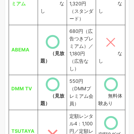
な
な
ミアム
1,320円
し
し
（スタンダ
ード）
680円（広
告つきプレ
ミアム）／
ABEMA
（見放
な
1,180円
題）
し
（広告な
し）
550円
DMM TV
（DMMプ
（見放
無料体
レミアム会
題）
験あり
員）
定額レンタ
ル4：1,100
TSUTAYA
円／定額レ