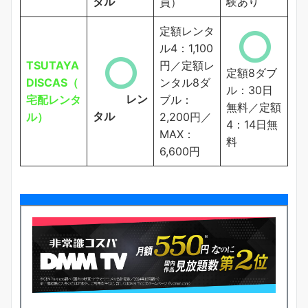
タル
験あり
員）
定額レンタ
ル4：1,100
TSUTAYA
円／定額レ
定額8ダブ
DISCAS（
ンタル8ダ
ル：30日
レン
宅配レンタ
ブル：
無料／定額
タル
ル）
2,200円／
4：14日無
MAX：
料
6,600円