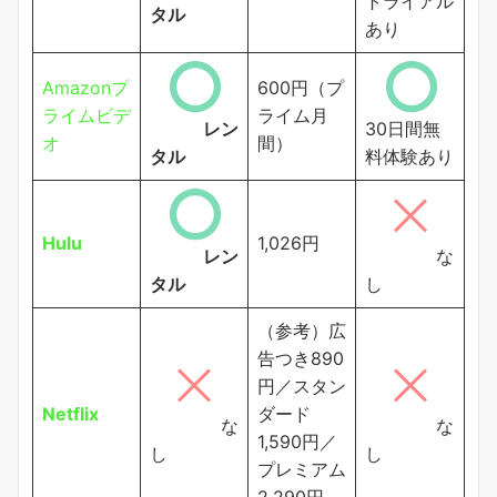
トライアル
タル
あり
Amazonプ
600円（プ
ライムビデ
ライム月
レン
30日間無
オ
間）
タル
料体験あり
Hulu
1,026円
レン
な
タル
し
（参考）広
告つき890
円／スタン
Netflix
ダード
な
な
1,590円／
し
し
プレミアム
2,290円