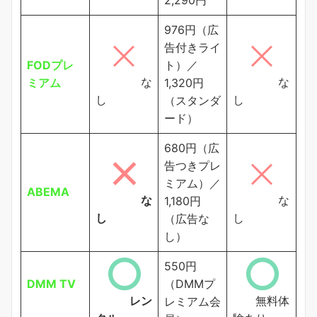
976円（広
告付きライ
FODプレ
ト）／
な
な
ミアム
1,320円
し
し
（スタンダ
ード）
680円（広
告つきプレ
ミアム）／
ABEMA
な
な
1,180円
し
し
（広告な
し）
550円
DMM TV
（DMMプ
レン
無料体
レミアム会